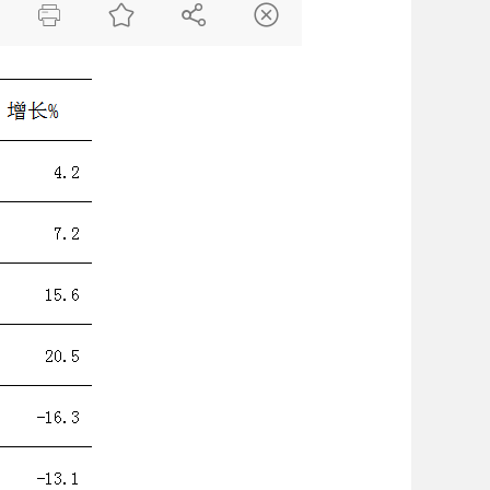



