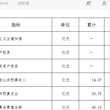


09:43
浏览量: