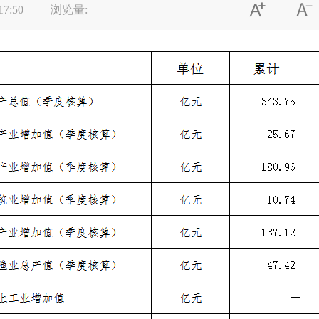


17:50
浏览量: