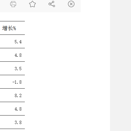



