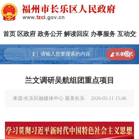
首页
区政府
政务公开
解读回应
办事服务
互动交


长者模式
兰文调研吴航组团重点项目
来源:长乐区融媒体中心 最美长乐
2026-05-11 15:46