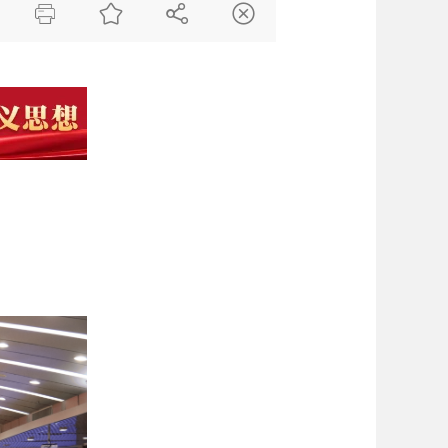



