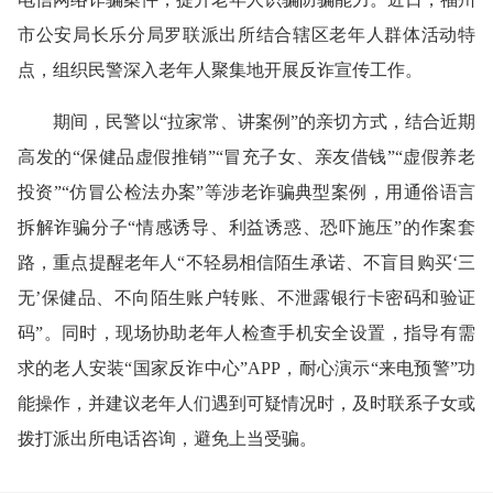
市公安局长乐分局罗联派出所结合辖区老年人群体活动特
点，组织民警深入老年人聚集地开展反诈宣传工作。
期间，民警以
“拉家常、讲案例”的亲切方式，结合近期
高发的“保健品虚假推销”“冒充子女、亲友借钱”“虚假养老
投资”“仿冒公检法办案”等涉老诈骗典型案例，用通俗语言
拆解诈骗分子“情感诱导、利益诱惑、恐吓施压”的作案套
路，重点提醒老年人“不轻易相信陌生承诺、不盲目购买‘三
无’保健品、不向陌生账户转账、不泄露银行卡密码和验证
码”。同时，现场协助老年人检查手机安全设置，指导有需
求的老人安装“国家反诈中心”APP，耐心演示“来电预警”功
能操作，并建议老年人们遇到可疑情况时，及时联系子女或
拨打派出所电话咨询，避免上当受骗。