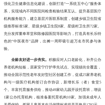
强化卫生健康信息化建设，创新打造“一系统五中心”服务体
系，实现域内不同医院间检查检验结果互认。提升基层医疗
机构服务能力，建立基层片医联系制度，创建乡镇卫生院省
级推荐标准5家、星级乡镇卫生院8家、星级村卫生所72家。
充分发挥董奉草堂和陈修园医院等影响力，打造具有长乐特
色的“中医夜市”品牌，出摊一周即吸引超万名市民参与体
验。
全龄友好
进一步夯实
。
积极应对人口老龄化，补齐公办
养老机构短板，居家安宁疗护率先试点、实现镇街全覆盖，
推动全国示范性老年友好型社区创建工作，促成25家养老机
构与一级医疗机构签订合作协议，新增长乐（者）食堂5
个。丰富托育服务供给，推动49家幼儿园开设托育班，增设
1家公办托育机构，核准备案托育机构10家。加强未成年人
关爱保护，孤困儿童基本生活保障标准提高至每月1792元，