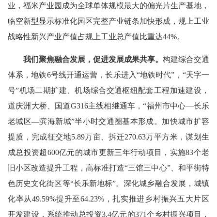
业，福米产业园成为全球单体规模最大的偏光片生产基地，
临空新型显示标准化园区完整产业链条加快形成，规上工业
战略性新兴产业产值占规上工业总产值比重达44%。
我们
聚焦融合发展
，
促进发展成果共享。
构建综合交通
体系，地铁6号线开通运营，长乐进入“地铁时代”，“天字一
号”机场二期扩建、机场综合交通枢纽配套工程加速建设，
道庆洲大桥、国道G316主线相继通车，“福州市中心—长乐
老城区—滨海新城”半小时交通圈基本形成。加快城市扩容
提质，完成征交地5.89万亩、拆迁270.63万平方米，谋划生
成总投资超600亿元的城市更新三年行动项目，实施83个老
旧小区改造提升工程，高标准打造“三馆三中心”、和平街特
色历史文化街区等“长乐新地标”。深化城乡融合发展，城镇
化率从49.59%提升至64.23%，扎实推进乡村振兴五大片区
开发建设，系统推动总投资3.4亿元的371个乡村振兴项目，