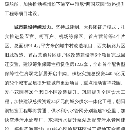
级船舶，加快推动福州松下港至中印尼“两国双园”道路提升
工程等项目建设。
城市建设持续发力
。
坚持成建制、大兵团征迁模式，扎
实推进显应宫、柯百户、机场综保区、首占营前等4个片
区、总面积91.4万平方米的城中村改造项目，西关横路片区
旧城改造、首占营前片区棚户区改造建设等6个项目完成回
迁安置。建设筹集保障性租赁住房1222套，全市首个配售型
保障性住房双龙新居开启申购。积极实施总投资440.5亿元
的52个城市品质提升暨城市更新项目，重点推动吉祥花园、
爱心花园等20个老旧小区改造提升。巩固提升全区饮水工
程，加快建设总投资近24亿元的城乡供水一体化工程，朝阳
洞拓宽工程即将贯通，供水和污水管网分别新建20公里，加
快空港污水处理厂、东湖污水提升泵站及配套污水管网建
设。福州滨海新城CBD核心区输配环区域工程地下空间项