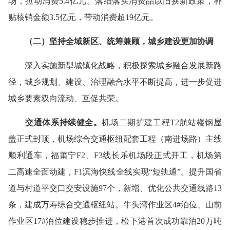
场，拉动消费5.4亿元。落细落实消费品以旧换新政策，补
贴核销金额3.5亿元，带动消费超19亿元。
（二）坚持全域
新区
、
统筹兼顾
，城乡建设更加协调
深入实施新型城镇化战略，积极探索城乡融合发展新路
径，城乡规划、建设、治理融合水平不断提高，进一步促进
城乡要素双向流动、互促共荣。
交通
体系持续健全
。
机场二期扩建工程T2航站楼钢屋
盖正式封顶，机场综合交通枢纽配套工程（南进场路）主线
顺利通车，福莆宁F2、F3线长乐机场段正式开工，机场第
二高速全面动建，F1滨海快线全线实现“短轨通”。提升国省
道与村道平交口交安设施97个，新增、优化公共交通线路13
条，建成万寿综合交通枢纽站。牛头湾作业区4#泊位、山前
作业区17#泊位建设稳步推进，松下港首次成功靠泊20万吨