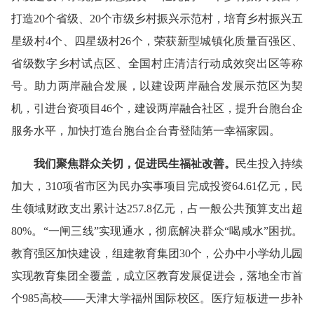
打造20个省级、20个市级乡村振兴示范村，培育乡村振兴五
星级村4个、四星级村26个，荣获新型城镇化质量百强区、
省级数字乡村试点区、全国村庄清洁行动成效突出区等称
号。助力两岸融合发展，以建设两岸融合发展示范区为契
机，引进台资项目46个，建设两岸融合社区，提升台胞台企
服务水平，加快打造台胞台企台青登陆第一幸福家园。
我们
聚焦群众关切，促进民生福祉改善
。
民生投入持续
加大，310项省市区为民办实事项目完成投资64.61亿元，民
生领域财政支出累计达257.8亿元，占一般公共预算支出超
80%。“一闸三线”实现通水，彻底解决群众“喝咸水”困扰。
教育强区加快建设，组建教育集团30个，公办中小学幼儿园
实现教育集团全覆盖，成立区教育发展促进会，落地全市首
个985高校——天津大学福州国际校区。医疗短板进一步补