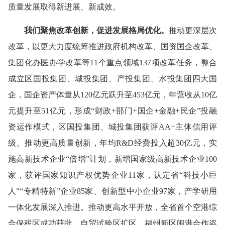
质量发展取得新进展、新成效。
我们
聚焦改革创新，促进发展格局优化。
推动更深层次
改革，以更大力度统筹推进政府机构改革、国资国企改革、
集团化办医办学改革等11个重点领域137项改革任务，整合
成立区国投集团、城投集团、产投集团、水投集团四大国
企，国企资产体量从120亿元跃升至453亿元，年营收从10亿
元提升至51亿元，形成“财政+部门+国企+金融+民企”投融
资运作模式，区国投集团、城投集团获评AA+主体信用评
级。推动更高质量创新，年均R&D经费投入超30亿元，实
施高新技术企业“倍增”计划，新增国家级高新技术企业100
家，获评国家知识产权优势企业11家，认定省“科技小巨
人”“专精特新”企业85家、创新型中小企业97家，产学研用
一体化发展深入推进。推动更高水平开放，全省首个空港综
合保税区成功获批，自贸试验区扩区，福州新区闽港合作咨