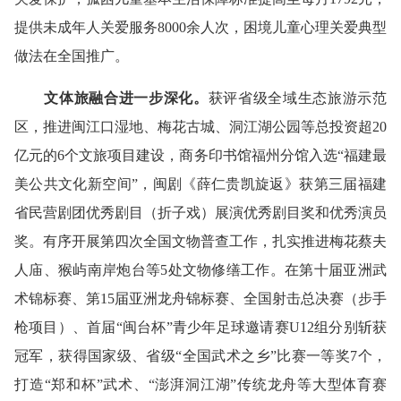
提供未成年人关爱服务8000余人次，困境儿童心理关爱典型
做法在全国推广。
文体旅融合进一步深化。
获评省级全域生态旅游示范
区，推进闽江口湿地、梅花古城、洞江湖公园等总投资超20
亿元的6个文旅项目建设，商务印书馆福州分馆入选“福建最
美公共文化新空间”，闽剧《薛仁贵凯旋返》获第三届福建
省民营剧团优秀剧目（折子戏）展演优秀剧目奖和优秀演员
奖。有序开展第四次全国文物普查工作，扎实推进梅花蔡夫
人庙、猴屿南岸炮台等5处文物修缮工作。在第十届亚洲武
术锦标赛、第15届亚洲龙舟锦标赛、全国射击总决赛（步手
枪项目）、首届“闽台杯”青少年足球邀请赛U12组分别斩获
冠军，获得国家级、省级“全国武术之乡”比赛一等奖7个，
打造“郑和杯”武术、“澎湃洞江湖”传统龙舟等大型体育赛