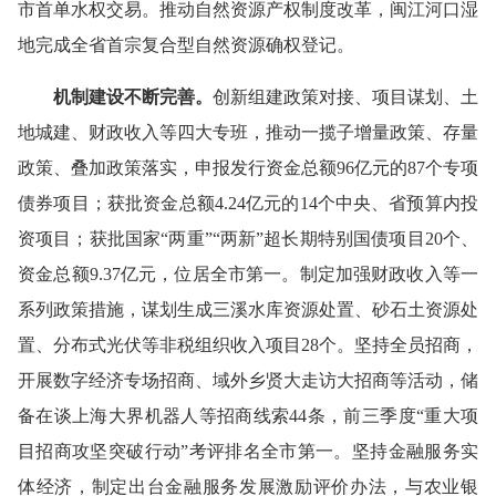
市首单水权交易。推动自然资源产权制度改革，闽江河口湿
地完成全省首宗复合型自然资源确权登记。
机制建设
不断完善
。
创新组建政策对接、项目谋划、土
地城建、财政收入等四大专班，推动一揽子增量政策、存量
政策、叠加政策落实，申报发行资金总额96亿元的87个专项
债券项目；获批资金总额4.24亿元的14个中央、省预算内投
资项目；获批国家“两重”“两新”超长期特别国债项目20个、
资金总额9.37亿元，位居全市第一。制定加强财政收入等一
系列政策措施，谋划生成三溪水库资源处置、砂石土资源处
置、分布式光伏等非税组织收入项目28个。坚持全员招商，
开展数字经济专场招商、域外乡贤大走访大招商等活动，储
备在谈上海大界机器人等招商线索44条，前三季度“重大项
目招商攻坚突破行动”考评排名全市第一。坚持金融服务实
体经济，制定出台金融服务发展激励评价办法，与农业银