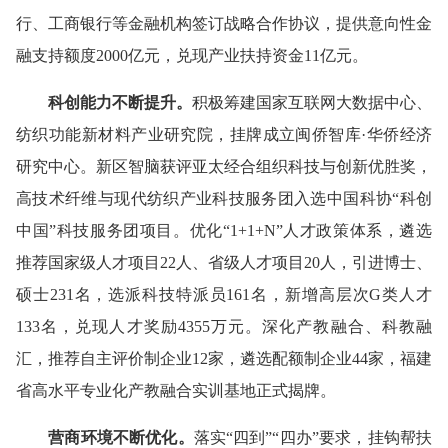
行、工商银行等金融机构签订战略合作协议，提供意向性金
融支持额度2000亿元，兑现产业扶持资金11亿元。
科创
能力
不断提升
。
积极筹建国家互联网大数据中心、
纺织功能新材料产业研究院，挂牌成立闽侨智库·华侨经济
研究中心。新区智脑获评亚太经合组织科技与创新优胜奖，
高技术纤维与现代纺织产业科技服务团入选中国科协“科创
中国”科技服务团项目。优化“1+1+N”人才政策体系，遴选
推荐国家级人才项目22人、省级人才项目20人，引进博士、
硕士231名，选派科技特派员161名，新增高层次G类人才
133名，兑现人才奖励4355万元。深化产教融合、科教融
汇，推荐自主评价制企业12家，遴选配额制企业44家，福建
省高水平专业化产教融合实训基地正式揭牌。
营商环境
不断优化
。
落实“四到”“四办”要求，挂钩帮扶