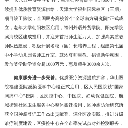
中、长乐五中等中学扩容，新增公办普高学位近800个。持
续提升优质教育资源供给，天津大学福州国际校区（三期）
项目竣工验收，全国民办高校首个“全球南方研究院”正式成
立，老年大学朝阳校区启用，福州外语外贸学院、阳光学院
滨海校区建成投用，并迎来首批师生近万人。加强高素质教
师队伍建设，积极开展名校（园）长培养工程，组建第七届
中小学幼儿园名师工作室。鼓浓尊师重教、捐资助学氛围，
发放奖学助学资金超1000万元，惠及师生3000余人次。
健康服务进一步完善
。
优质医疗资源提质扩容，华山医
院福建医院感染医学中心楼正式启用，区人民医院获“国家
胸痛中心”授牌，区疾控中心、中医院、妇幼保健医院、航
城街道社区卫生服务中心整体搬迁投用，区肿瘤防治研究所
获全国肿瘤登记工作杰出贡献奖。深化医改实践，推进分级
诊疗制度建设，区疾控中心在全市率先试点对外检测服务，