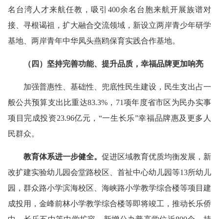
名台湾人才来航任教，吸引400余名台胞来航开展族谱对
接、寻根谒祖，扩大融合交流领域，新设立两岸青少年研学
基地、两岸青年中华凤头燕鸥保育实践合作基地。
（
四
）坚持完善功能、提升品质，
幸福
品牌更加响亮
加强普惠性、基础性、兜底性民生建设，民生支出占一
般公共预算支出比重达83.3%，71项年度省市区为民办实事
项目完成投资23.96亿元，“一生长乐”幸福品牌惠及更多人
民群众。
教育体系进一步健全
。
促进区域教育优质均衡发展，新
改扩建实验幼儿园会堂路校区、首祉中心幼儿园等13所幼儿
园，群众路小学滨海校区、海峡路小学教学综合楼等项目建
成投用，金峰前林小学教学综合楼等即将竣工，推动长乐侨