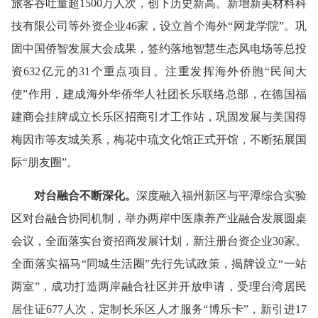
旅客吞吐量超1500万人次，创下历史新高。新增新美材料科
技有限公司等外资企业46家，设立首个海外“网龙学院”。巩
固中国侨智发展大会成果，签约落地智慧生态风电场等总投
资632亿元的31个重点项目。注重发挥海外侨胞“民间大
使”作用，建成海外华侨华人社团长乐联络总部，在德国福
建商会挂牌成立长乐区招商引才工作站，巩固发展与美国得
梅因市等友城关系，梅花中琉文化馆正式开馆，不断拓展国
际“朋友圈”。
对台融合不断深化。
深度融入福州新区与平潭综合实验
区对台融合协同机制，举办两岸中医康养产业融合发展圆桌
会议，全面落实台资招商发展计划，新注册台资企业30家。
全面落实福马“同城生活圈”先行先试政策，揭牌设立“一站
两室”，成功打造两岸融合社区并开放申请，受理台湾居民
居住证677人次，定制长乐区人才服务“博乐卡”，新引进17