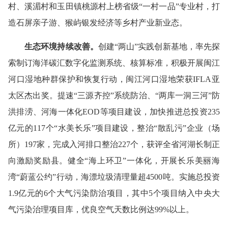
村、溪湄村和玉田镇桃源村上榜省级“一村一品”专业村，打
造石屏亲子游、猴屿银发经济等乡村产业新业态。
生态环境持续改善
。
创建“两山”实践创新基地，率先探
索制订海洋碳汇数字化监测系统、核算标准，积极开展闽江
河口湿地种群保护和恢复行动，闽江河口湿地荣获IFLA亚
太区杰出奖。提速“三源齐控”系统防治、“两库一洞三河”防
洪排涝、河海一体化EOD等项目建设，加快推进总投资235
亿元的117个“水美长乐”项目建设，整治“散乱污”企业（场
所）197家，完成入河排口整治227个，获评全省河湖长制正
向激励奖励县。健全“海上环卫”一体化，开展长乐美丽海
湾“蔚蓝公约”行动，海漂垃圾清理量超4500吨。实施总投资
1.9亿元的6个大气污染防治项目，其中5个项目纳入中央大
气污染治理项目库，优良空气天数比例达99%以上。