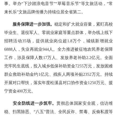
事。举办“下沙踏浪电音节”“草莓音乐节”等文旅活动，“常
来长乐”文旅品牌传播力持续位居全省第二。
服务保障进一步
加强
。
稳定和扩大就业容量，紧盯高校
毕业生、退役军人、零就业家庭等重点群体，举办线上线下
招聘活动35场，提供就业岗位超1.8万个，城镇新增就业
6888人，失业再就业944人。全力推进被征地农民养老保障
工作，涉及保障人数17万人、发放养老补助2.2亿元。全面
兜牢民生底线，投入城乡低保补助资金7255万元，发放困难
群众救助补助金约1亿元、残疾人两项补贴2352万元。持续
开展对口帮扶，落实年度松溪县对口协作资金1250万元、援
宁资金400万元。
安全防线进一步筑牢
。
贯彻总体国家安全观，信访维
稳、扫黑除恶、“八五”普法、全民反诈、禁毒、反偷私渡等