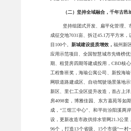
（二）
坚持全域融合
，千年古邑
坚持组团式开发、扁平化管理、
成征交地
7031
亩、拆迁
45.1
万平方米，
目
100
个
。
新城
建设提质增效
，
福州新
应用示范项目
、全国智慧城市先锋榜优
期
、
租赁房四期
等
建成投用，
CBD核
工程鲁班奖，海瑜公寓公司、新投海瑜
网联道路建成区、自动驾驶场景落地示
新区、里仁工业区提升改造，
首占上洋
房
4098
套
，
博雅佳园、东方嘉苑等
如
成，
“
三馆三中心
”
、和平街汾阳溪两
设
，
更新改造
市政
供排水
管网
21.3
公里
9
6
个，打造
13
个省级、
15个市级“一村