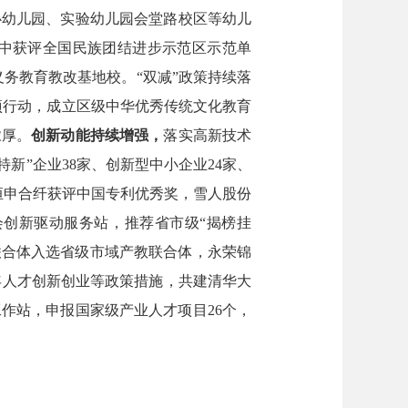
心幼儿园、
实验幼儿园会堂路校区等幼儿
中
获评
全国民族团结进步示范区示范单
义务教育教改基地校。
“双减”政策持续落
项行动
，
成立
区级
中华优秀传统文化教育
浓厚。
创新动能
持续增强
，
落实高新技术
精特新”企业38家、创新型中小企业24家、
恒申合纤获评中国专利优秀奖，雪人股份
创新驱动服务站，推荐省市级“揭榜挂
联合体入选省级市域产教联合体，永荣锦
年人才创新创业等政策措施，
共建清华大
工作站，申报国家级产业人才项目
26个，