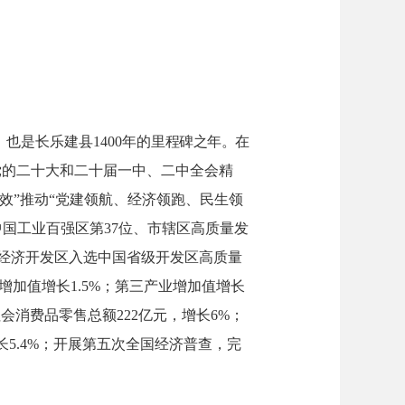
，
也是长乐建县
1400年的里
程碑之年
。
在
党的二十大和二十届一中、二中全会精
效”推动“党建领航、经济领跑、民生领
中国工业百强区
第
37位、市辖区高质量发
乐经济开发区入选中国省级开发区高质量
增加值增长
1.5
%；第三产业增加值增长
社会消费品零售总额
222
亿元，增长
6
%；
长
5.4
%；开展第五次全国经济普查，完