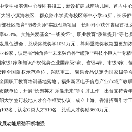
中专学校实训中心
等即将竣工，
新改扩建
城南幼儿园、首占中
师大附小滨海校区
、
群众路小学滨海校区
等
中小学
26所，
长乐
侨
育部社区教育“能者为师”实践创新项目，
长师
附小
获评省级首批
92
.3
%。
实施
关爱基金
“一线关怀”
、
职业教育
“质量提升”
等七
发展促进会，
兑现
奖教奖学
1051
万元，尊师重教
奖教
氛围更加
业
49家，认定省“独角兽”“未来独角兽”“瞪羚”“科技小巨人”“专
国家级
1家
和
知识产权优势企业国家
级
5家
、
省级
4家、市级5家，
获评全国版权示范单位，兴航重工、聚泉食品认定为国家级学会
全国职工教育培训基地落地，福州新区电子信息产业市域产教
贡献单位，
开展
“长聚英才 乐赢未来”等引才工作，出台支持青
织大学签订校地人才合作框架协议，
成立上海、香港招商引才
员
192名
，
认定
G类人才519名，
兑现人才奖励
8600万元。
发展动能后劲
不断
增强