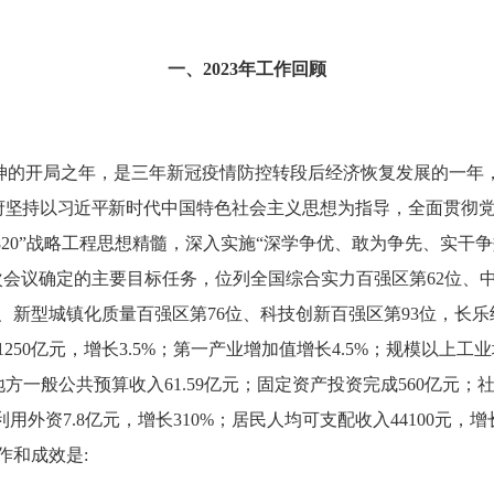
一、
202
3
年工作
回顾
神
的
开局之年，是三年新冠疫情防控转段后经济恢复发展的一年
府
坚持以习近平
新时代中国特色社会主义思想为指导，
全面
贯彻
3820”战略工程思想精髓
，
深入实施
“深学争优、敢为争先、实干争
次会议确定的主要目标任务，位列全国综合实力百强区第
62位、
位、新型城镇化质量百强区第76位、科技创新百强区第93位，长
1250
亿元，增长
3.5
%；第一产业增加值增长
4.5
%；规模以上工业
地方一般公共预算收入
61.59
亿元
；固定资产投资
完成
560亿元
；
利用外资
7.8亿元
，增长
310%
；居民人均可支配收入
44100
元，增
作和成效是
: