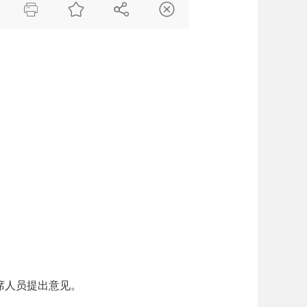




席人员提出意见。