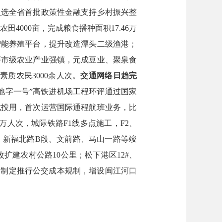
入选全省首批政策性金融支持乡村振兴整
农田
4000亩，完成粮食播种面积17.46万
智能养殖平台，提升改造潭头二级渔港；
评
市级农业产业强镇
，元成豆业、聚泉食
高素质农民
3000余人次。
交通网络日趋完
地
字一号
”
高铁进机场工程环评通过国家
成投用，首次运营国际通程航班业务，
比
万人次，城际铁路F1线
多点施工
，
F2、
、新福北路
B段、
文前路、马山一路等竣
改扩建农村公路
10
公里
；松下
港区
12#、
，
制定
推行
公交成本规制，增设
闽江河口