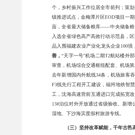
个
，乡村振兴
工作
位居
全
市
前列
；
策划
镇推进试点
，
金梅潭片区
EOD项目一期
亩，
全省最大储备粮库
——
中央储备粮
入选全省绿色高产高效行动示范县，区
品入围福建农业产业化龙头企业
100强
善，
“天字一号”
机场二期
T2航站楼外
审查
，
机场综合交通枢纽配套
、
机场第
去年新增国内外航线
34
条，
机场旅客吞
F3线先行工程开工建设
，
福州地铁智
工，沈海高速营前互通进口
完成
拓宽改
13#泊位对外开放
通过
省级验收
。新增
湿地、
下沙海滨度假村旅游专线
。
（
三
）
坚持改革赋能
，
千年古邑