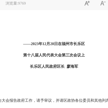


浏览量:
9769
——202
3
年
12月
28
日在福州市长乐区
第十八届人民代表大会第
三
次会议上
长乐区人民政府区长
廖海军
向大会报告政府工作，请予审议，并请区政协各位委员和其他列