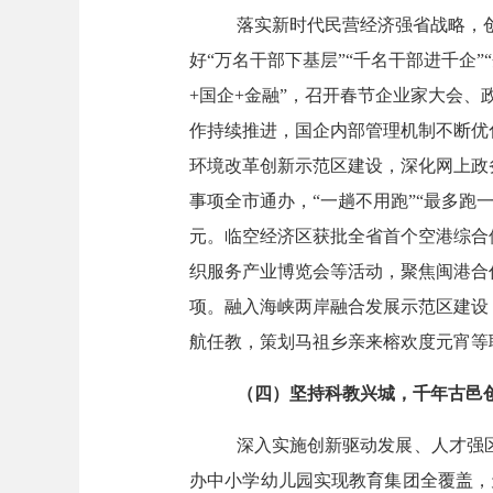
落实新时代民营经济强省战略，
好“万名干部下基层”“千名干部进千企”
+
国企
+金融”，
召开
春节企业家大会、
作持续推进，
国企内部管理机制不断优
环境改革创新示范区建设，深化网上政
事项全市通办，“一趟不用跑”“最多跑一趟”
元。临空经济区获批全省首个空港综合
织服务产业博览会等活动
，
聚焦
闽港合
项。
融入海峡
两岸融合发展示范区
建设
航任教，策划马祖乡亲来榕欢度元宵等
（
四
）
坚持
科教兴城，千年古邑
深入实施创新驱动发展
、
人才强
办中小学幼儿园实现教育集团全覆盖，