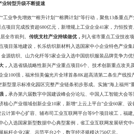
产业转型升级
不断提速
”“工业争先增效”“榕升计划”
“榕腾计划”
等行动，聚焦
13条重点
重点项目完成投资超680亿元，新增规上工业企业41家，力恒投
位居全市前列。
传统支柱产业持续做优，
列入
省市重点工业技改
点项目
落地
建设，长乐纺织新材料入选国家中小企业特色产业集
强，金源纺织、山力化纤等5家企业入选中国纺织服装品牌竞争力优
大，
入选省级战略性新兴产业重点项目
6个、技术创新重点攻关
企业100强，福米恒美偏光片全球首条8K超高清第二条生产线
空新型显示标准化园区
完整产业链条初步形成。实施
“海上福州”
强，
承办第六届数字中国建设峰会分论坛、中国人工智能大会等
济核心产业领域创新企业10家，新增“上云上平台”企业60家、设备
福建云计算中心扩容、辅布司工业互联网平台等9个项目竣工，福
中心入选国家新型数据中心典型案例，省工业互联网发展研究中
标杆企业2家、示范平台2个，数字经济规模达750亿元。