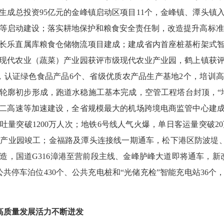
生成总投资
95亿元的金峰镇启动区项目11个，
金峰镇、潭头镇
等启动建设
；
落实耕地保护和粮食安全责任制，改造提升高标准
长乐直属库粮食仓储物流项目建成
；
建成省内首座桩基桁架式
现代农业（蔬菜）产业园
获评市级现代农业产业园，鹤上镇获
，
认证绿色食品产品
6个、省级优质农产品生产基地2个，
培训
部轮廓初步形成，跑道水稳施工基本完成
，
空管工程塔台封顶
，
“
二高速等加速建设
，
全省规模最大
的
机场跨境电商监管中心建
吐量
突破
1
2
0
0
万人次
；
地铁
6号线人气火爆，单日客运量突破20
慧产业园
竣
工
；
金福路及潭头连接线一期通车，
松下港区防波堤
造，
国道
G
316
漳港至营前段主线
、
金峰
胪峰大道即将通车
，新
公共停车泊位
430
个、公共充电桩和
“光储充检”智能充电站
36
个
高质量发展活力不断迸发