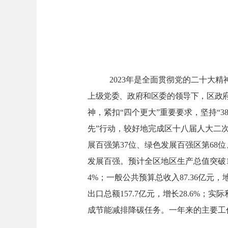
2023年是全面贯彻党的二十大精
上级党委、政府和区委的领导下，
区政
神，
紧扣
“四个更大”重要要求，坚持
“
先”
行动
，较好地完成区十八届人大二
展百强第37位、绿色发展百强区第68
发展百强。预计全区地区生产总值突破
4
%；一般公共预算
总
收入
87.36
亿元，
出口总额
157.7
亿元
，增长
28.6%
；实际
成节能减排降碳任务。一年来的主要工