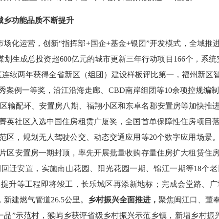
城乡
功能品质
不断
提升
市场化运营，创新
“指挥部+国企+基金+银团”开发模式，
全域推
谋划生成总投资超
600亿元的城市更新
三年行动
项目
166个，
系统
区连续两年获得全省新区（组团）建设样板评比第一
，福州新区
秀案例一等奖，
沿江沿海走廊、
CBD南岸组团等10余
项
控规编
心区输配环
、
安置房八期
、福翔小区和东卓名郡安置房
等加快推
菁英社区入选中国住房租赁广厦奖，全国首单保障性
住房
项目
范区，
规划无人驾驶公交、动态交通应用等
2
0
个
数字
应用场景
片区安置房一期封顶
，
率先开展批量收购存量住房扩大租赁住
期
回迁安置，
实施
南山花园、阳光花园一期、锦江一期等
18个
岸提升
等
工程
即将
竣工，长乐城区再添新地标
；
完成会堂路、广
，新建燃气管道
26
.
5
公里。
乡村振兴全面推进，
聚焦闽江口、董
一品”示范村，
猴屿乡
获评
省级乡村振兴示范乡镇，
新增
乡村振