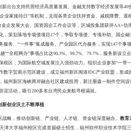
创新出台支持民营经济高质量发展、金融支持数字经济发展等
4
“企业家接待日”等机制，兑现各类企业扶持资金、减税降费、退税缓
政金企发展大会
、国资国企工作会议
等，
区城投集团获评
AA+信
化，
策划落地专项债项目
27个
，
争取
专项债
、专项补助、国企融
务服务、
“一件事”集成服务、产业园区代办服务，实现147个事项
“全程网办”事项占比达90.3%、99.7%、79.7%，服务新设立
保税区，为国际航空城发展注入强劲动力。
组织企业参加
“一带
作数字贸易示范区
建设，
成立福州新区闽港
IDC产业联盟
，
形成
，
福州
新区海峡两岸融合社区建成投用，新注册
森一制作
空间设
联谊活动，吸引200多名台湾民众来航寻根谒祖。
创新创业沃土
不断
厚植
区
战略，
推动
创新链、产业链、人才链
、
资金链
深度融合
。
教育
天津大学福州校区完成首届硕士招生，
福州软件职业技术学院