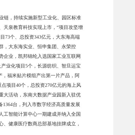
产业链，持续实施新型工业化、园区标准
资、天泉教育科技实现上市
，
“项目攻坚增
项目
73个、总投资343亿元，
大东海高端
群，大东海实业、恒申集团、永荣控
势企业，
凯邦锦纶入选国家工业互联网
及产业化项目5个，
长源纺织、智旦运宝
投产，福米贴片模组产出第一片产品，阿
重点项目40个，总投资270亿元的海上风
重大活动，东南大数据产业园新入驻优
1364台，
列入市数字经济高质量发展
建人工智能计算中心一期建成并纳入全国
心、健康医疗数商总部基地挂牌成立，