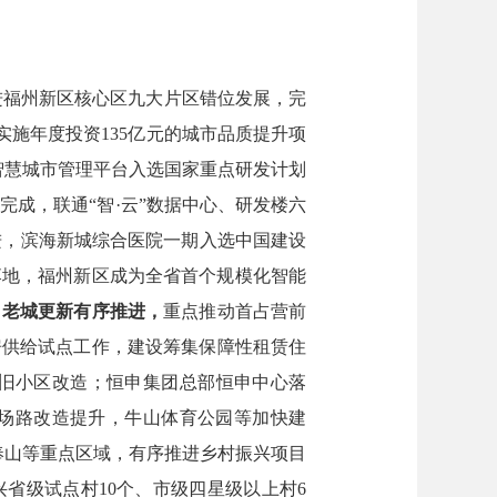
进福州新区核心区九大片区错位发展，
完
实施年度投资
135
亿元的城市品质提升项
智慧城市管理平台入选国家重点研发计划
制完成
，
联通
“智
·
云
”数据中心
、
研发楼六
进
，滨海新城综合医院一期入选中国建设
落地，
福州新区成为全省首个规模化智能
。
老城更新有序推进，
重点推动首占营前
房供给试点工作，
建设
筹集保障性租赁住
老旧小区改造
；
恒申
集团总部
恒申中心落
场路改造提升
，
牛山体育公园等加快建
奉山等重点区域，
有序
推进乡村振兴项目
兴
省级试点村
10
个、
市级
四星级以上村
6