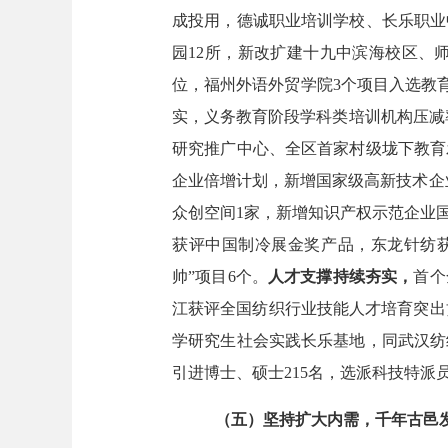
成投用，
德诚职业培训学校、长乐职业
园
12所，新改扩建十九中滨海校区、
位
，福州外语外贸学院
3个项目入选教
实，义务教育阶段学科类培训机构压减率
研究推广中心
、全区首家
村级垅下教育
企业倍增计划，新增国家级高新技术企
众创空间1家，
新增知识产权示范企业
获评中国制冷展金奖产品，东龙针纺
帅”项目6个。
人才支撑
持续夯实
，
首个
江获评全国纺织行业技能人才培育突出
学研究生社会实践长乐基地，同武汉纺
引进博士、硕士
215名，
选派科技特派
（
五
）
坚持
扩大内需，千年古邑