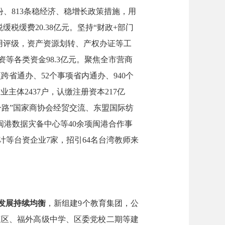
0份、813条稳经济、稳增长政策措施，用
税缓费20.38亿元。
坚持
“财政+
部门
用评级，
资产资源划转、产权办证等工
资
等各类资金
98.3
亿元。
聚焦全市营商
跨省通办、52个事项省内通办、940个
企业主体2437户，认缴注册资本217亿
一路”国家商协会经贸交流、东盟国际纺
闽港数据灾备中心等
40余项闽港合作事
计
等
台资企业
7家，招引64名台湾教师来
发展持续
均衡
，
新组建
9个教育集团，
公
三区、福外高级中学、区委党校二期等建