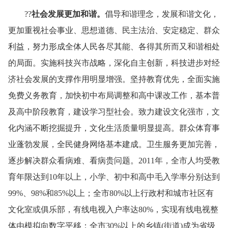
??
社会发展更加和谐。
倡导和谐理念，发展和谐文化，
更加重视社会事业、思想道德、民主法治、安定稳定、群众
利益，努力形成全体人民各尽其能、各得其所而又和谐相处
的局面。实施科技兴市战略，深化自主创新，科技进步对经
济社会发展的支撑作用明显增强。坚持教育优先，全面实施
免费义务教育，加快初中布局调整和高中课改工作，基本普
及高中阶段教育，建设学习型社会。致力建设文化强市，文
化内涵不断挖掘提升，文化生活质量明显提高。群众体育事
业蓬勃发展，全民健身网络基本建成。卫生服务更加完善，
逐步解决群众看病难、看病贵问题。
2011
年，全市人均受教
育年限达到
10
年以上，小学、初中和高中毛入学率分别达到
99%
、
98%
和
85%
以上；全市
80%
以上行政村和城市社区有
文化室或俱乐部，有线电视入户率达
80%
，实现有线电视整
体由模拟向数字平移；全市
30%
以上的乡镇
(
街道
)
成为省级