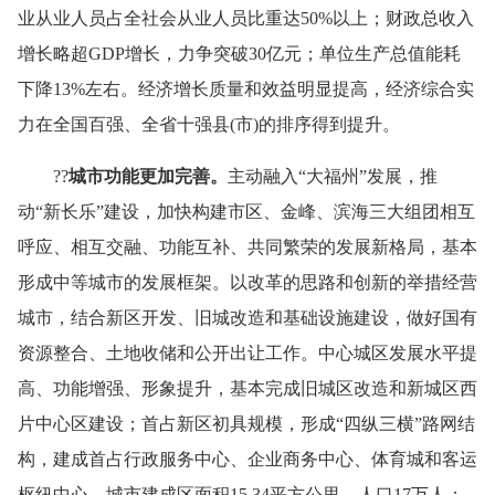
业从业人员占全社会从业人员比重达
50%
以上；财政总收入
增长略超
GDP
增长，力争突破
30
亿元；单位生产总值能耗
下降
13%
左右。经济增长质量和效益明显提高，经济综合实
力在全国百强、全省十强
县
(
市
)
的
排序得到提升。
??
城市功能更加完善。
主动融入“大福州”发展，推
动“新长乐”建设，加快构建市区、金峰、滨海三大组团相互
呼应、相互交融、功能互补、共同繁荣的发展新格局，基本
形成中等城市的发展框架。以改革的思路和创新的举措经营
城市，结合新区开发、旧城改造和基础设施建设，做好国有
资源整合、土地收储和公开出让工作。中心城区发展水平提
高、功能增强、形象提升，基本完成旧城区改造和新城区西
片中心区建设；首占新区初具规模，形成“四纵三横”路网结
构，建成首占行政服务中心、企业商务中心、体育城和客运
枢纽中心，城市建成区面积
15.34
平方公里，人口
17
万人；