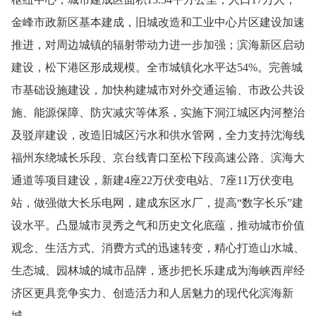
金峰市政新区基本建成，
旧城改造和工业中心片区建设加速
推进，对周边城镇的辐射带动力进一步加强；
滨海新区启动
建设，松下港区形成规模。全市城镇化水平达
54%
。完善城
市基础设施建设，加快构建城市对外交通运输、市政公共设
施、能源保障、防灾减灾等体系，实施下洞江城区内河整治
及驳岸建设，改造旧城区污水和供水管网，全力支持沈海线
福州东绕城长乐段、京台线青口至松下段高速公路、滨海大
通道等项目建设，新建
4
座
22
万伏变电站、
7
座
11
万伏变电
站，做强做大长
乐电网，建成东区水厂，提高“数字长乐”建
设水平。凸显城市灵秀之气和历史文化底蕴，推动城市价值
观念、生活方式、消费方式的迅速转变，精心打造山水城、
生态城、园林城的城市品牌，逐步把长乐建成为海峡西岸经
济区更具竞争实力、创造活力和人居魅力的现代化滨海新
城。