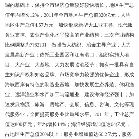
调的基础上，保持全市经济总量较好较快增长，地区生产总
值年均增长
12%
，
2011
年全市地区生产总值
320
亿元，人均
地区生产总
值
4.57
万元。加快形成新型大工业主导、现代服
务业支撑、农业产业化水平较高的产业结构，三次产业结构
比例调整为
7
?
62
?
31
；
做强做大纺织、冶金主导产业，大力
发展高新产业；依托工业园区和江海港口，组织实施大项
目、大产业、大基地，大力发展临港经济；拥有一批具有自
主知识产权和知名品牌、市场竞争力较强的优势企业，形成
海峡西岸有特色的制造业基地；加快发展生态养殖、休闲渔
业、远洋渔业和水产加工与流通业，建设海洋经济强市；加
速发展物流、旅游、房地产、会展、信息、咨询、文化等现
代服务业，全面提高服务业比重和水平。
2011
年，工业总产
值达
800
亿元，年均增长
14%
；海洋经济增加值达
64
亿元，
占地区生产总值
20%
以上；服务业增加值达
66.2
亿元，服务