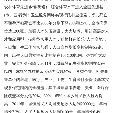
农村体育先进乡
镇
(
街道
)
，
综合体育水平进入全国先进县
(
市、区
)
行
列；卫生服务网络实现行政村全覆盖，婴儿死亡
率和孕产妇死亡率比
2006
年分别下降
20%
和
25%
，全市病床
位达
1200
张。加强人才队伍建设，大力培养、引进高层次人
才和应用型、技能型实用人才，积极打造长乐“人才高地”。
人口和计生工作切实加强，人口自然增长率控制在
6‰
以
内，出生人口男女性别比控制在
10
7
∶
100
以内。努力扩大就
业，完善社会保障，
2011
年，城镇登记失业率控制在
3
.5
%
以内，
80%
的农村剩余劳动力实现转移，各类企业、机关事
业单位的养老、医疗、失业、工伤、生育等社会保险基本实
现参保范围内的全覆盖，其中城镇基本养老、失业、医疗保
险覆盖率分别达
70%
、
80%
、
65%
；城乡居民收入显著提
高，
2011
年，城镇居民人均可支配收入达到
20000
元，年均
增长
7.3%
，农民人均纯收入达到
9100
元，年均增长
6.4%
。