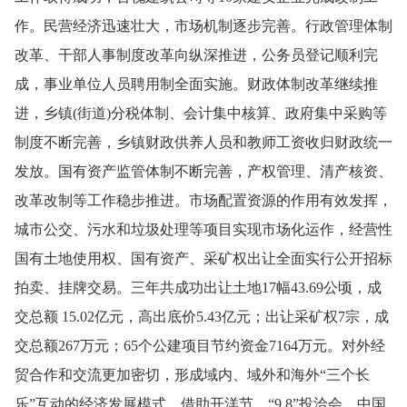
作。民营经济迅速壮大，市场机制逐步完善。行政管理体制
改革、干部人事制度改革向纵深推进，公务员登记顺利完
成，事业单位人员聘用制全面实施。财政体制改革继续推
进，乡
镇
(
街道
)
分税体
制、会计集中核算、政府集中采购等
制度不断完善，乡镇财政供养人员和教师工资收归财政统一
发放。国有资产监管体制不断完善，产权管理、清产核资、
改革改制等工作稳步推进。市场配置资源的作用有效发挥，
城市公交、污水和垃圾处理等项目实现市场化运作，经营性
国有土地使用权、国有资产、采矿权出让全面实行公开招标
拍卖、挂牌交易。三年共成功出让土地
17
幅
43.69
公顷
，成
交总额
15.02
亿元，高出底价
5.43
亿元；出让采矿权
7
宗，成
交总额
267
万元；
65
个公建项目节约资金
7164
万元。对外经
贸合作和交流更加密切，形成域内、域外和海外“三个长
乐”互动的经济发展模式。借助开洋节、“
9.8
”投洽会、中
国