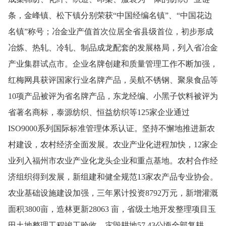
条，金峰镇、松下镇分别荣获“中国经编名镇”、“中国花边
名镇”称号；冶金业产值首次位居全省县级首位，初步形成
冶炼、热轧、冷轧、制品成龙配套的发展格局，列入省冶金
产业集群试点市。企业名牌创建和质量管理工作不断加强，
红梅网具获评国家行业名牌产品，吴航不锈钢、聚泉食品等
10
项产品被评为省名牌产品，东龙经编、小黑子饮料被评为
省著名商标，泰源纺织、恒益纺织等
125
家企业通过
ISO9000
系列国际标准管理体系认证。坚持不懈地推进新农
村建设，农村经济全面发展。农业产业化进程加快，
12
家企
业列入福州市农业产业化龙头企业和重点基地。农村合作经
济组织得到发展，新组建和健全规范
13
家农产品专业协会。
农业基础设施建设加强，三年累计投资
8792
万元，新增灌溉
面积
3800
亩，造林更新
28063
亩，省级土地开发整理项目玉
田土地整理工程竣工验收，灾毁耕地
57.43
公顷全部复耕。