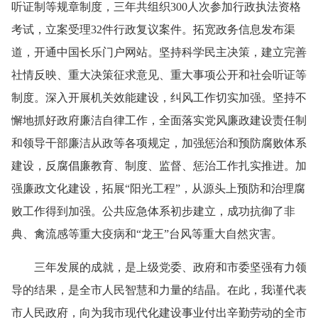
听证制等规章制度，三年共组织
300
人次参加行政执法资格
考试，立案受理
32
件行政复议案件。拓宽政务信息发布渠
道，开通中国长乐门户网站。坚持科学民主决策，建立完善
社情反映、重大决策征求意见、重大事项公开和社会听证等
制度。深入开展机关效能建设，纠风工作切实加强。坚持不
懈地抓好政府廉洁自律工作，全面落实党风廉政建设责任制
和领导干部廉洁从政等各项规定，加强惩治和预防腐败体系
建设，反腐倡廉教育、制度、监督、惩治工作扎实推进。加
强廉政文化建设，拓展“阳光工程”，从源头上预防和治理腐
败工作得到加强。公共应急体系初步建立，成功抗御了非
典、禽流感等重大疫病和“龙王”台风等重大自然灾害。
三年发展的成就，是上级党委、政府和市委坚强有力领
导的结果，是全市人民智慧和力量的结晶。在此，我谨代表
市人民政府，向为我市现代化建设事业付出辛勤劳动的全市