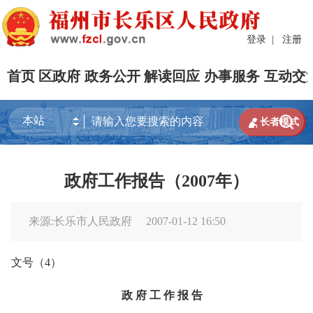
登录
|
注册
首页
区政府
政务公开
解读回应
办事服务
互动交


长者模式
政府工作报告（2007年）
来源:长乐市人民政府
2007-01-12 16:50
文号（
4
）
政
府
工
作
报
告