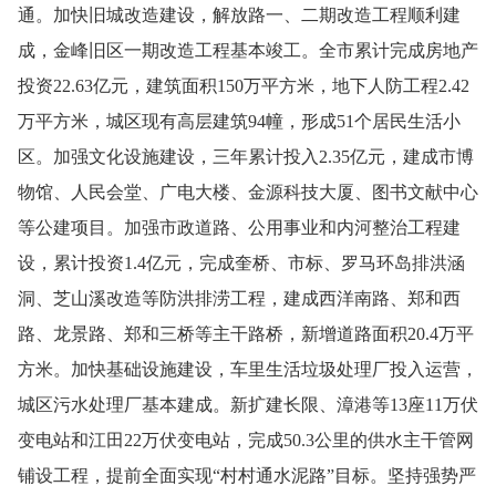
通。加快旧城改造建设，解放路一、二期改造工程顺利建
成，金峰旧区一期改造工程基本竣工。全市累计完成房地产
投资
22.63
亿元，建筑面积
150
万平方米，
地下人防工程
2.42
万平方米，城区现有高层建筑
94
幢，形成
51
个居民生活小
区。加强文化设施建设，三年累计投入
2.35
亿
元，建成市博
物馆、人民会堂、广电大楼、金源科技大厦、图书文献中心
等公建项目。加强市政道路、公用事业和内河整治工程建
设，累计投资
1.4
亿元，完成奎桥、市标、罗马环岛排洪涵
洞、芝山溪改造等防洪排涝工程，建成西洋南路、郑和西
路、龙景路、郑和三桥等主干路桥，新增道路面积
20.4
万平
方米
。加快基础设施建设，车里生活垃圾处理
厂
投入运营，
城区污水处理厂基本建成。新扩建长限、漳港等
13
座
11
万伏
变电站和江田
22
万伏变电站，完成
50.3
公里的供水主干管网
铺设工程，提前全面实现“村村通水泥路”目标。坚持强势严