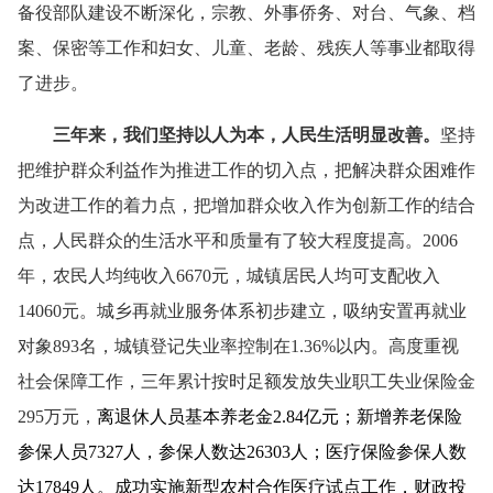
备役部队建设不断深化，宗教、外事侨务、对台、气象、档
案、保密等工作和妇女、儿童、老龄、残疾人等事业都取得
了进步。
三年来，我们坚持以人为本，人民生活明显改善。
坚持
把维护群众利益作为推进工作的切入点，把解决群众困难作
为改进工作的着力点，把增加群众收入作为创新工作的结合
点，人民群众的生活水平和质量有了较大程度提高。
2006
年，农民人均纯收入
6670
元，城镇居民人均可支配收入
14060
元。城乡再就业服务体系初步建立，吸纳安置再就业
对象
893
名，城镇登记失业率控制在
1.36%
以内。高度重视
社会保障工作，三年累计按时足额发放失业职工失业保险金
295
万元，
离退休人员基本养老金
2.84
亿元；新增养老保险
参保人员
7327
人，参保人数达
26303
人；医疗保险参保人数
达
17849
人。成功实施新型农村合作医疗试点工作，财政投