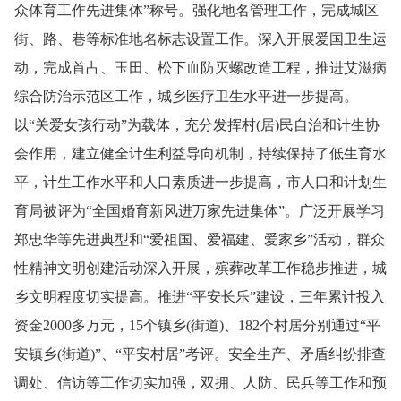
众体育工作先进集体”称号。强化地名管理工作，完成城区
街、路、巷等标准地名标志设置工作。深入开展爱国卫生运
动，完成首占、玉田、松下血防灭螺改造工程，推进艾滋病
综合防治示范区工作，城乡医疗卫生水平进一步提高。
以“关爱女孩行动”为载体，充分发
挥村
(
居
)
民
自治和计生协
会作用，建立健全计生利益导向机制，持续保持了低生育水
平，计生工作水平和人口素质进一步提高，市人口和计划生
育局被评为“全国婚育新风进万家先进集体”。广泛开展学习
郑忠华等先进典型和“爱祖国、爱福建、爱家乡”活动，群众
性精神文明创建活动深入开展，殡葬改革工作稳步推进，城
乡文明程度切实提高。推进“平安长乐”建设，三年累计投入
资金
2000
多万元，
15
个镇乡
(
街道
)
、
182
个村居分别通过“平
安镇乡
(
街道
)
”、
“平安村居”考评。安全生产、矛盾纠纷排查
调处、信访等工作切实加强，双拥、人防、民兵等工作和预