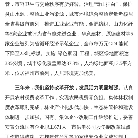
管，市容卫生与交通秩序有所好转。治理“青山挂白”，保护
炎山水源，整治工业污染源，城市环境综合整治定量考核居
全省县级市前列。推进工业企业节能，金源纺织、山力化纤
等
5
家企业被评为省节能先进企业，华意建材、原德建材等
5
家企业被列为省循环经济示范企业，全市每万元
GDP
能耗
下降至
2.8
吨标煤。实施“绿色家
园”工程，城区绿地面积达
385
公顷
，城市绿化覆盖率达
37.3%
，人均绿地面积
13.5
平方
米
，位居福州市前列，人居环境更加优美。
三年来，我们坚持改革开放，发展活力明显增强。
认真
开展农村税费改革工作，实现农民税费零负担。集体林权制
度改革顺利完成，林业产业化步伐加快，生态林管护和建设
体制进一步加强。国有、集体企业改制工作继续推进，妥善
安置分流国有企业职工
671
人，市供电公司股份制改革试点
工作取得成功，古槐建筑公司等
10
家建安企业完成改制工