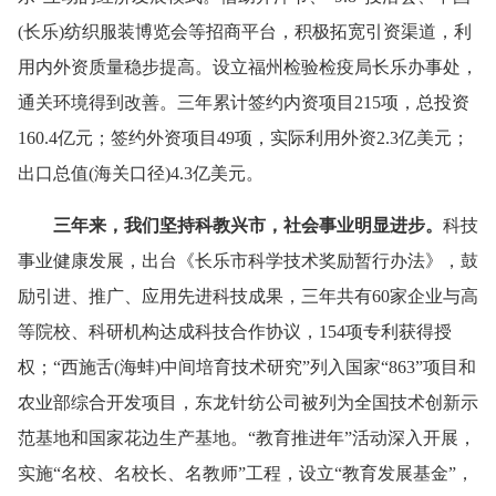
(
长乐
)
纺
织服装博览会等招商平台，积极拓宽引资渠道，利
用内外资质量稳步提高。设立福州检验检疫局长乐办事处，
通关环境得到改善。三年累计签约内资项目
215
项，总投资
160.4
亿元；签约外资项目
49
项，实际利用外资
2.3
亿美元；
出口
总值
(
海关口径
)
4.3
亿美元。
三年来，我们坚持科教兴市，社会事业明显进步
。
科技
事业健康发展，出台《长乐市科学技术奖励暂行办法》，鼓
励引进、推广、应用先进科技成果，三年共有
60
家企业与高
等院校、科研机构达成科技合作协议，
154
项专利获得授
权；“西施舌
(
海蚌
)
中间培育技术研究”列入国家“
863
”项目和
农业部综合开发项目，东龙针纺公司被列为全国技术创新示
范基地和国家花边生产基地。“教育推进年”活动深入开展，
实施“名校、名校长、名教师”工程，设立“教育发展基金”，