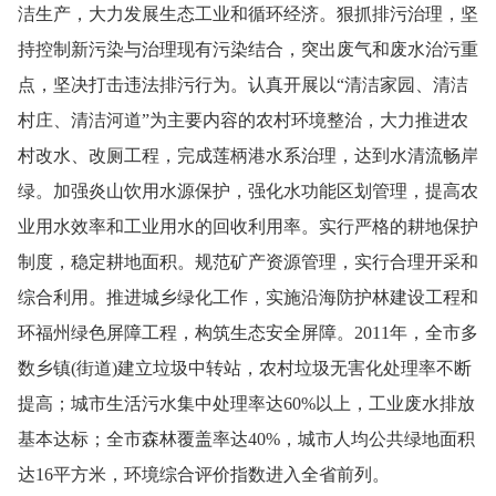
洁生产，大力发展生态工业和循环经济。狠抓排污治理，坚
持控制新污染与治理现有污染结合，突出废气和废水治污重
点，坚决打击违法排污行为。认真开展以“清洁家园、清洁
村庄、清洁河道”为主要内容的农村环境整治，大力推进农
村改水、改厕工程，完成莲柄港水系治理，达到水清流畅岸
绿。加强炎山饮用水源保护，强化水功能区划管理，提高农
业用水效率和工业用水的回收利用率。实行严格的耕地保护
制度，稳定耕地面积。规范矿产资源管理，实行合理开采和
综合利用。推进城乡绿化工作，实施沿海防护林建设工程和
环福州绿色屏障工程，构筑生态安全屏障。
2011
年，全市多
数乡
镇
(
街道
)
建立垃圾中转站，农村垃圾无害化处理率不断
提高；城市生活污水集中处理率达
60%
以上，工业废水排放
基本达标；全市森林覆盖率达
40%
，城市人均公共绿地面积
达
16
平方米
，环境综合评价指数进入全省前列。