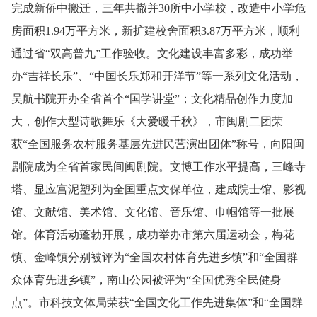
完成新侨中搬迁，三年共撤并
30
所中小学校，改造中小学危
房面积
1.94
万平方米，新扩建校舍面积
3.87
万平方米，顺利
通过省“双高普九”工作验收。文化建设丰富多彩，成功举
办“吉祥长乐”、“中国长乐郑和开洋节”等一系列文化活动，
吴航书院开办全省首个“国学讲堂”；文化精品创作力度加
大，创作大型诗歌舞乐《大爱暖千秋》，市闽剧二团荣
获“全国服务农村服务基层先进民营演出团体”称号，向阳闽
剧院成为全省首家民间闽剧院。文博工作水平提高，三峰寺
塔、显应宫泥塑列为全国重点文保单位，建成院士馆、影视
馆、文献馆、美术馆、文化馆、音乐馆、巾帼馆等一批展
馆。体育活动蓬勃开展，成功举办市第六届运动会，梅花
镇、金峰镇分别被评为“全国农村体育先进乡镇”和“全国群
众体育先进乡镇”，南山公园被评为“全国优秀全民健身
点”。市科技文体局荣获“全国文化工作先进集体”和“全国群