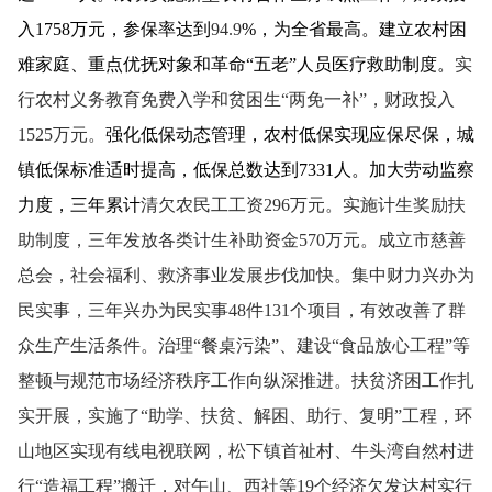
入
1758
万元，参保率达到
94.9
%
，为全省最高。建立农村困
难家庭、重点优抚对象和革命“五老”人员医疗救助制度。
实
行农村义务教育免费入学和贫困生“两免一补”，财政投入
1525
万元。
强化低保动态管理，农村低保实现应保尽保，城
镇低保标准适时提高，低保总数达到
7331
人。加大劳动监察
力度，三年累计
清欠农民工工资
296
万元。实施计生奖励扶
助制度，三年发放各类计生补助资金
570
万元。成立市慈善
总会，社会福利、救济事业发展步伐加快。集中财力兴办为
民实事，三年兴办为民实事
48
件
131
个项目，有效改善了群
众生产生活条件。治理“餐桌污染”、建设“食品放心工程”等
整顿与规范市场经济秩序工作向纵深推进。扶贫济困工作扎
实开展，实施了“助学、扶贫、解困、助行、复明”工程，环
山地区实现有线电视联网，松下镇首祉村、牛头湾自然村进
行“造福工程”搬迁，对午山、西社等
19
个经济欠发达村实行