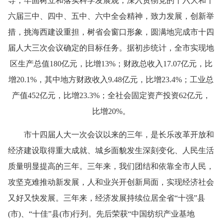
导，牢固树立和落实科学发展观，深入贯彻党的十六大和十
六届三中、四中、五中、六中全会精神，致力发展，创新举
措，挑海西建设重担，树省会窗口形象，圆满地完成市十四
届人大三次会议确定的目标任务。据初步统计，全市实现地
区生产总值
180
亿元，比增
13%
；财政总收入
17.07
亿元，比
增
20.1%
，其中地方财政收入
9.48
亿元，比增
23.4%
；工业总
产值
452
亿元，比增
23.3%
；全社会固定资产投资
62
亿元，
比增
20%
。
市十四届人大一次会议以来的三年，是长乐改革开放和
经济建设取得重大成就、城乡面貌发生深刻变化、人民生活
质量明显提高的三年。三年来，我们团结和依靠全市人民，
攻坚克难推动新发展，人和业兴开创新局面，实现经济社会
又好又快发展。三年来，经济发展持续位居全省“十强”
县
(
市
)
、“十佳”县
(
市
)
行列。先后荣获“中国纺织产业基地