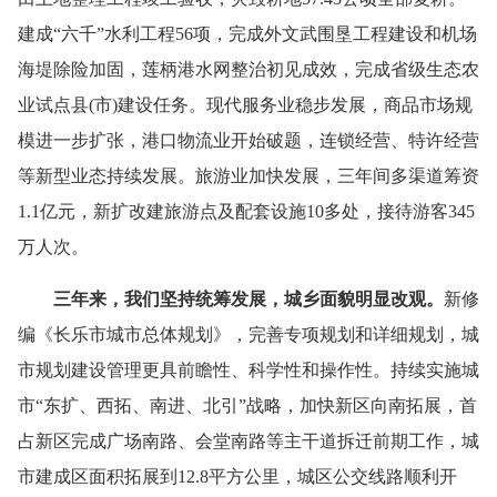
建成“六千”水利工程
56
项，完成外文武围垦工程建设和机场
海堤除险加固，莲柄港水网整治初见成效，完成省级生态农
业
试点县
(
市
)
建
设任务。现代服务业稳步发展，商品市场规
模进一步扩张，港口物流业开始破题，连锁经营、特许经营
等新型业态持续发展。旅游业加快发展，三年间多渠道筹资
1.1
亿元，新扩改建旅游点及配套设施
10
多处，接待游客
345
万人次。
三年来，我们坚持统筹发展，城乡面貌明显改观。
新修
编《长乐市城市总体规划》，完善专项规划和详细规划，城
市规划建设管理更具前瞻性、科学性和操作性。持续实施城
市“东扩、西拓、南进、北引”战略，加快新区向南拓展，首
占新区完成广场南路、会堂南路等主干道拆迁前期工作，城
市建成区面积拓展到
12.8
平方公里，城区公交线路顺利开