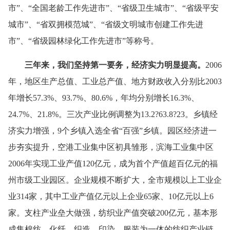
市”、“全国老龄工作先进市”、“省级卫生城市”、“省级平安
城市”、“省双拥模范城”、“省级文明城市创建工作先进
市”、“省级园林绿化工作先进市”等称号。
三年来，我们坚持第一要务，经济实力明显提高。
2006
年，地区生产总值、工业总产值、地方财政收入分别比
2003
年增长
57.3%
、
93.7%
、
80.6%
，年均分别增长
16.3%
、
24.7%
、
21.8%
。三次产业比例调整为
13.2
?
63.8
?
23
。乡镇经
济实力增强，
9
个乡镇入选全省“百强”乡镇。园区经济进一
步夯实提升，空港工业集中区初具雏形，滨海工业集中区
2006
年实现工业产值
120
亿元，成为首个产值超百亿元的福
州市级工业园区。企业规模不断扩大，全市规模以上工业企
业
314
家，其中工业产值亿元以上企业
65
家、
10
亿元以上
6
家。支柱产业垒大做强，纺织业产值突破
200
亿元，基本形
成集棉纺、化纤、织造、印染、服装为一体的纺织产业链