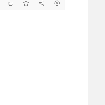



