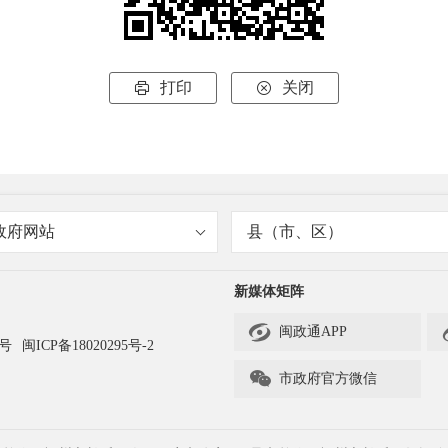
打印
关闭


政府网站
县（市、区）
新媒体矩阵

闽政通APP
3号
闽ICP备18020295号-2

市政府官方微信