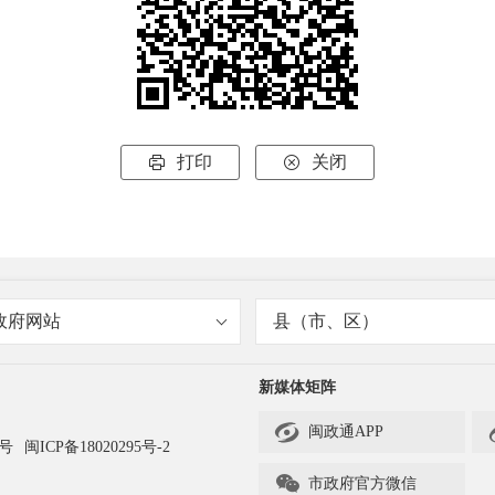
打印
关闭


政府网站
县（市、区）
新媒体矩阵

闽政通APP
3号
闽ICP备18020295号-2

市政府官方微信