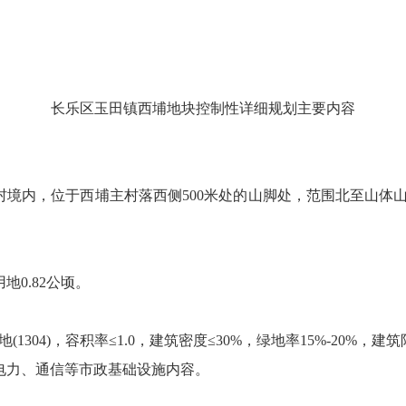
长乐区玉田镇西埔地块控制性详细规划主要内容
村境内，位于西埔主村落西侧
500米处的山脚处，范围北至山体
用地
0.82公顷。
气用地(1304)，容积率≤1.0，建筑密度≤30%，绿地率15%-20%，建
电力、通信等市政基础设施内容。