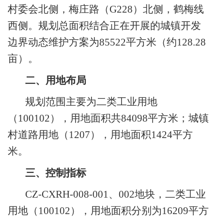
村委会北侧，梅庄路（
G228）北侧，鹤梅线
西侧。规划总面积结合正在开展的城镇开发
边界动态维护方案为85522平方米（约128.28
亩）。
二、用地布局
规划范围主要为二类工业用地
（
100102），用地面积共84098平方米；城镇
村道路用地（
1207
），用地面积
1424平方
米。
三、控制指标
CZ-CXRH-00
8
-0
0
1
、
002地块，
二类工业
用地（
100102）
，
用地面积分别为
16209平方