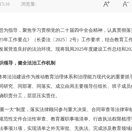


15:16
浏览量:
想为指导，聚焦学习贯彻党的二十届四中全会精神，认真贯彻落实
25年工作要点》（长委法〔2025〕2号）工作要求，结合教育
展营造良好的法治环境。现将我局2025年度建设工作总结和20
织领导，健全
法治
工作机制
终将法治建设作为推动教育治理体系和治理能力现代化的重要抓
同研究、同部署、同落实。成立由局主要领导任组长、班子成员
确职责分工，层层压实责任。
三重一大”制度，落实法律顾问参与重大决策、合同审查等法律审
规范性文件合法性审查、教育履职事项清单、行政执法权限梳理
法事项31项，实现清单之外无审批、无执法。完成涉及教育领域的