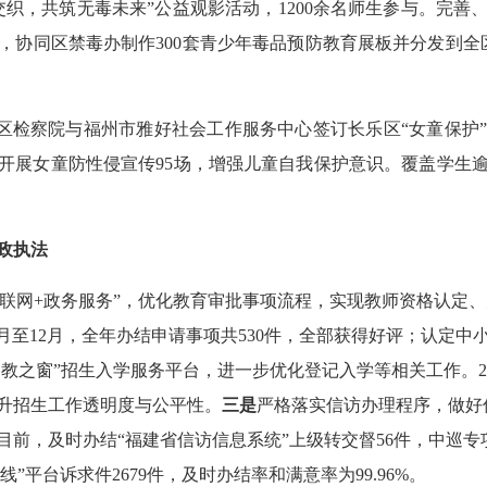
织，共筑无毒未来”公益观影活动，1200余名师生参与。完善
，协同区禁毒办制作300套青少年毒品预防教育展板并分发到全区
区检察院与福州市雅好社会工作服务中心签订长乐区“女童保护
师，开展女童防性侵宣传95场，增强儿童自我保护意识。覆盖学生
政执法
互联网+政务服务”，优化教育审批事项流程，实现教师资格认定
1月至12月，全年办结申请事项共530件，全部获得好评；认定中
榕教之窗”招生入学服务平台，进一步优化登记入学等相关工作。20
提升招生工作透明度与公平性。
三是
严格落实信访办理程序，做好信
前，及时办结“福建省信访信息系统”上级转交督56件，中巡专
热线”平台诉求件2679件，及时办结率和满意率为99.96%。