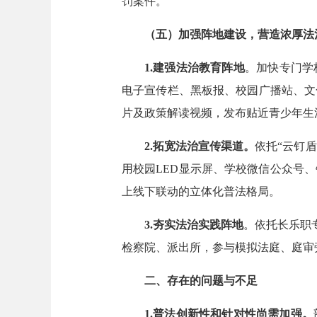
罚案件。
（五）加强阵地建设，营造浓厚法
1.建强
法治
教育
阵地
。加快专门学
电子宣传栏、黑板报、校园广播站、文
片及政策解读视频，发布贴近青少年生
2.
拓宽法治宣传渠道。
依托“云钉盾
用校园LED显示屏、学校微信公众号
上线下联动的立体化普法格局。
3.夯实法治实践阵地
。依托长乐职
检察院、派出所，参与模拟法庭、庭审
二、存在的问题与不足
1.普法创新性和针对性尚需加强。