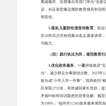
离戒毒所、区禁毒办等部门举办“光影交
设，补足新型毒品预防教育模具和说明
和宣传。
5.落实儿童防性侵宣传教育
。联合
区20所试点学校招募40名志愿者讲
与能力。
（四）践行执法为民，规范教育行
1.优化政务服务
。
一是
持续推进“
办”，减少群众办事跑动次数。2025年
效办成“小学入学一件事”，我局依托“
区录取2732名，有效减轻家长负担，
矛盾纠纷和信访隐患的排查化解。截至目
为100%；“福州市12345政务服务便民