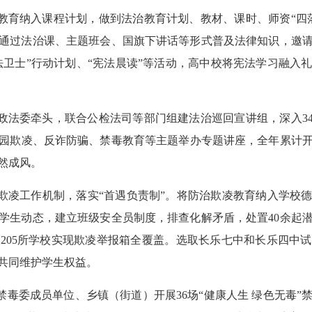
教育纳入课程计划，做到法治教育计划、教材、课时、师资“四
通过法治课、主题班会、国旗下讲话等形式普及法律知识，邀
宪法卫士”行动计划、“宪法晨读”等活动，高中校将宪法学习融入
政法委牵头，联合公检法司等部门组建法治巡回宣讲组，深入34
园欺凌、反诈防骗、禁毒教育等主题举办专题讲座，全年累计开展普
然成风。
欺凌工作机制，落实“首遇负责制”。将防治欺凌教育纳入学校德育和
学生动态，建立班级安全员制度，排查化解矛盾，处置40余起
205所学校实现欺凌举报箱全覆盖。选取长乐七中和长乐四中
共同维护学生权益。
禁毒委成员单位、乡镇（街道）开展36场“健康人生 绿色无毒