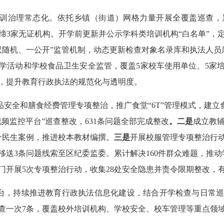
训治理常态化。依托乡镇（街道）网格力量开展全覆盖巡查，累
取缔3家无证机构。开学前更新并公示学科类培训机构“白名单”，
双随机、一公开”监管机制，动态更新检查对象名录库和执法人员
学活动和学校食品卫生安全监管，覆盖5家校车使用单位、5家培
，提升教育行政执法的规范化与透明度。
品安全和膳食经费管理专项整治，推广食堂“6T”管理模式，建立
视频监控平台”巡查整改，631条问题全部完成整改
。二是
成立教辅
个民生案例，推进校本教材编撰。
三是
开展校服管理专项整治行动
移送3条问题线索至区纪委监委。累计解决160件群众难题，推动
门开展5次专项整治行动，收集28处安全隐患并责令限期整改，
平台，持续推进教育行政执法信息化建设，结合开学检查与日常巡
合查一次7条，覆盖校外培训机构、学校安全、校车管理等重点领