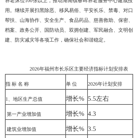
养老床位100张以上
，
推动湖南镇春晖养老服务中心建成投
用。继续开展扫黑除恶、移风易俗、平安长乐、禁毒、对口
帮扶、山海协作、安全生产、食品药品、慈善救助、保密、
档案、政务公开、国防动员、双拥创建、
军民融合、文明创
建、防灾减灾等各项工作，确保社会和谐稳定
。
2026年福州市长乐区主要经济指标计划安排表
指
标
名
称
单
位
2026年计划安排
增长
%
5.5
左右
1
、地区生产总值
增长
%
4.3
第一产业增加值
增长
%
3.5
建筑业增加值