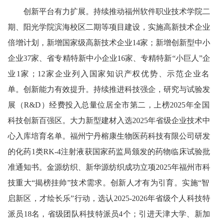
创新平台
有力扩展
。
持续推动福州软件职业技术学院二
期、阳光学院滨海校区二期等项目建设，实施高新技术企业
倍增计划，新增国家级高新技术企业14家；新增创新型中小
企业37家、省
专精特新中小企业16家、专精特新“小巨人”企
业1家；12家
企业列入国家知识产权优势、示范企业名
单。
创新能力
有效
提升
。
持续推进科技强企，研究与试验发
展（R&D）经费投入总量位居全市第二
，
上榜2025年全国
科技创新百强区。大力新型建材入选2025年省级企业技术中
心入库培育名单。福州宁丹榕康生物医药科技有限公司研发
的化药1类RK-4注射液获国家药监局颁发的药物临床试验批
准通知书。金源纺织、新华源纺织成功立项2025年福州市科
技重大“揭榜挂帅”技术需求。
创新人才
有为
引育
。
实施“智
启新区，才绘长乐”行动，选认2025-2026年省级个人科技特
派员18名，省级团队科技特派员4个；引进天津大学、新加