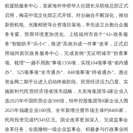
权援助服务中心，首家海外华侨华人社团长乐联络总部正式
启用，梅花中琉文化馆正式开馆。对台融合不断深化，推动
新密机电、光隆精密等台资项目落地，率先设立台胞台企服
务专窗。
营商环境更加优化。
上线福州市首个“AI+政务服
务”智能助手“乐小i”，推进“高效办成一件事”改革
，
正式启
用福州新区政务服务中心，完成首例“无
证明城市”协查事
项。梳理“一趟不用跑”事项1356项，实现104项事项“省内通
办”、525项事项“全市通办”、848项事项“跨省通办”。惠企
资金网二期平台进入启动终验阶段。
民营经济活
力凸显。
实
施新时代民营经济强省强市战略，大东海集团等4家企业入
选2025年中国民营企业500强
，
恒申控股集团等8家企业入围
2025年福建企业100强。全年新增注册市场主体约8400家，
民间投资完成约345亿元。
国企
改革更加深入。
完成监事会
改革任务，全面撤销一级企业监事会。积极参与行政事业闲