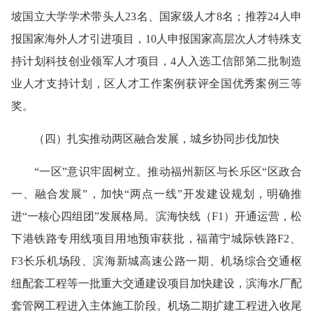
坡国立大学学术带头人23名、国家级人才8名；推荐24人申
报国家海外人才引进项目，10人申报国家高层次人才特殊支
持计划科技创业领军人才项目，4人入选工信部第二批制造
业人才支持计划，区人才工作案例获评全国优秀案例三等
奖。
（
四
）
扎实推动两区融合发展，城乡协同步伐加快
“一区”意识牢固树立。
推动福州新区与长乐区“区政合
一、融合发展”，加快“两点一线”开发建设规划，明确推
进“一核心四组团”发展格局。滨海快线（F1）开通运营
，
松
下港铁路专用线项目用地预审获批
，
福莆宁城际铁路F2、
F3长乐机场段、滨海新城高速公路一期、机场综合交通枢
纽配套工程等一批重大交通建设项目加快建设，滨海水厂配
套管网工程进入主体施工阶段。机场二期扩建工程进入收尾