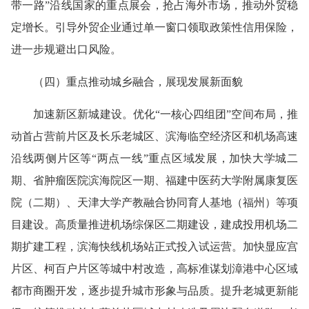
带一路”沿线国家的重点展会，抢占海外市场，推动外贸稳
定增长。引导外贸
企业通过单一窗口领取政策性信用保险，
进一步规避出口风险。
（四）重点推动城乡融合，展现发展新面貌
加速新区
新城建设。
优化“一核心四组团”空间布局，推
动首占营前片区及长乐老城区、
滨海
临空经济区和机场高速
沿线两侧片区等“两点一线”重点区域发展，加快大学城二
期、省肿瘤医院滨海院区一期、福建中医药大学附属康复医
院（二期）、天津大学产教融合协同育人基地（福州）等项
目建设。高质量推进机场综保区二期建设，建成投用机场二
期扩建工程，滨海快线机场站正式投入试运营。加快显应宫
片区、柯百户片区等城中村改造，高标准谋划漳港中心区域
都市商圈开发，逐步提升城市形象与品质。
提升老城更新能