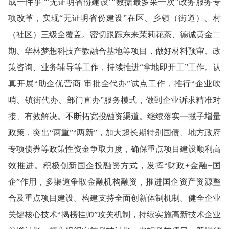
成一件事”“无证明省份建设”“数据最多采一次”政务服务专
项改革，实现“无证明省份建设”在区、乡镇（街道）、村
（社区）三级全覆盖。密切跟踪东来茉莉花茶、德诚黄金二
期、华林梦想科技产教融合基地等项目，做好材料预审、政
策咨询、业务辅导等工作
，
持续推进“拿地即开工”工作。认
真开展“助企优营商 审批全代办”试点工作，推行“企业吹
哨、镇街代办、部门直办”服务模式，做到企业诉求精准对
接、有效解决。
不断拓宽投融资渠道
。
继续落实一揽子增量
政策，突出“两重”“两新”，加大超长期特别国债、地方政府
专项债券等政策性资金争取力度，确保重点项目建设顺利高
效推进。积极创新国企投融资方式，发挥“财政+金融+国
企”作用，多渠道争取金融机构融资，推进国企资产资源整
合及重点项目建设。
构建支持全面创新体制机制。
健全企业
关键核心技术“揭榜挂帅”攻关机制，持续实施高新技术企业