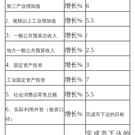
增长
%
6
第三产业增加值
增长
%
5.5
2
、规模以上工业
增加值
3
增长
%
/
、一般公共预算总收入
增长
%
2.5
地方一般公共预算收入
4
增长
%
3
、固定资产投资
增长
%
7
工业固定资产投资
5
增长
%
5.5
、社会消费品零售总额
6
、实际利用外资（验资口
增长
%
完成市下达的目标
径）
完成市下达的