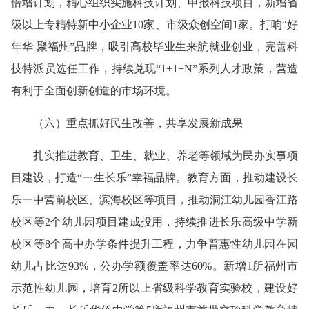
倍增计划，精心组织实施科技计划、申报科技项目，新增省
级以上专精特新中小企业10家、市级众创空间1家。打响“好
年华 聚福州”品牌，吸引高校毕业生来航就业创业，完善科
技特派员选任工作，持续兑现“1+1+N”系列人才政策，营造
有利于全面创新创造的市场环境。
（
六
）
重点抓好民生改善，共享发展新成果
扎实推进教育、卫生、就业、养老等领域为民办实事项
目建设，打造“一生长乐”幸福品牌。
教育方面，
推动建设长
乐一中营前校区、滨海校区等项目，推动洞江幼儿园香江路
校区等2个幼儿园项目建成投用，持续推进长乐高级中学新
校区等8个高中办学条件提升工程，力争普惠性幼儿园在园
幼儿占比达93%，公办学额覆盖率达60%。新增1所福州市
示范性幼儿园，培育2所
以上省级科学教育实验校，建设好