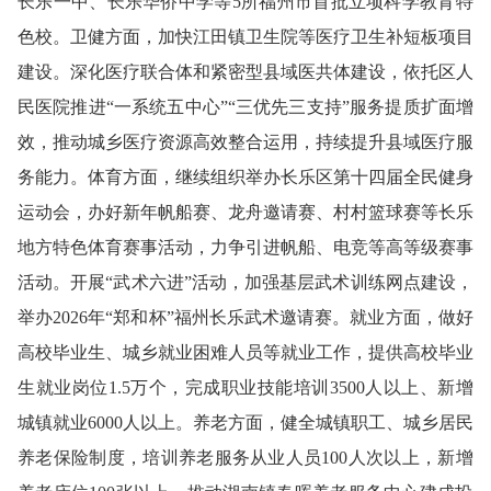
长乐一中、长乐华侨中学等5所
福州市首批立项科学教育特
色校。
卫
健
方面，
加快江田镇卫生院等医疗卫生补短板项目
建设。深化医疗联合体和紧密型县域医共体建设，依托区人
民医院推进“一系统五中心”“三优先三支持”服务提质扩面增
效，推动城乡医疗资源高效整合运用，持续提升县域医疗服
务能力。
体育
方面，
继续组织举办长乐区第十四届全民健身
运动会，办好新年帆船赛、龙舟邀请赛、村村篮球赛等长乐
地方特色体育赛事活动，力争引进帆船、电竞等高等级赛事
活动。开展“武术六进”活动，加强基层武术训练网点建设，
举办2026年“郑和杯”福州长乐武术邀请赛。
就业方面，
做好
高校毕业生、城乡就业困难人员等就业工作，提供高校毕业
生就业岗位1.5万个，完成职业技能培训3500人以上、新增
城镇就业6000人以上。
养老方面，
健全城镇职工、城乡居民
养老保险制度，培训
养老服务从业人员100人次以上，新增