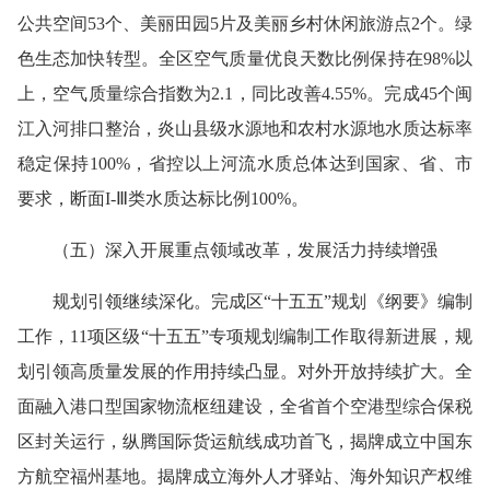
公共空间53个、美丽田园5片及美丽乡村休闲旅游点2个。
绿
色生态加快转型。
全区空气质量优良天数比例保持在98%以
上，空气质量综合指数为2.1，同比改善4.55%。完成45个闽
江入河排口整治，炎山县级水源地和农村水源地水质达标率
稳定保持100%，省控以上河流水质总体达到国家、省、市
要求，断面I-Ⅲ类水质达标比例100%。
（
五
）
深入开展重点领域改革，发展活力持续增强
规划引领继续深化。
完成区“十五五”规划《纲要》编制
工作，11项区级“十五五”专项规划编制工作取得新进展，规
划引领高质量发展的作用持续凸显。
对外开放
持续扩大。
全
面融入港口型国家物流枢纽建设，全省首个空港型综合保税
区封关运行，纵腾国际货运航线成功首飞，揭牌成立中国东
方航空福州基地。揭牌成立海外人才驿站、海外知识产权维