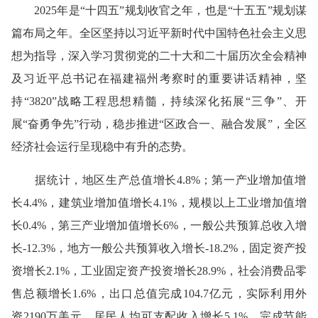
2025年是“十四五”规划收官之年，也是“十五五”规划谋
篇布局之年。全区坚持以习近平新时代中国特色社会主义思
想为指导，深入学习贯彻党的二十大和二十届历次全会精神
及习近平总书记在福建福州考察时的重要讲话精神，坚
持“3820”战略工程思想精髓，持续深化拓展“三争”、开
展“奋勇争先”行动，稳步推进“区政合一、融合发展”，全区
经济社会运行呈现稳中有升的态势。
据统计
，地区生产总值增长
4.8
%；第一产业增加值增
长4.
4
%，建筑业增加值增长
4.1
%，规模以上工业增加值增
长
0.4
%，第三产业增加值增长6%，一般公共预算总收入增
长-1
2.3
%，地方一般公共预算收入增长-
18.2
%，固定资产投
资增长2
.1
%，工业固定资产投资增长2
8.9
%，社会消费品零
售总额增长
1.6
%，出口总值完成104.
7
亿元，实际利用外
资
2190
万美元，居民人均可支配收入增长5
.1
%，完成节能