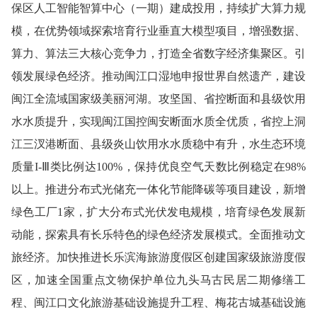
保区人工智能智算中心（一期）建成投用，持续扩大算力规
模，在优势领域探索培育行业垂直大模型项目，增强数据、
算力、算法三大核心竞争力，打造全省数字经济集聚区。
引
领发展绿色经济。
推动闽江口湿地申报世界自然遗产，建设
闽江全流域国家级美丽河湖。攻坚国、省控断面和县级饮用
水水质提升，实现闽江国控闽安断面水质全优质，省控上洞
江三汊港断面、县级炎山饮用水水质稳中有升，水生态环境
质量I-Ⅲ类比例达100%，保持优良空气天数比例稳定在98%
以上。推进分布式光储充一体化节能降碳等项目建设，新增
绿色工厂1家，扩大分布式光伏发电规模，培育绿色发展新
动能，探索具有长乐特色的绿色经济发展模式。
全面推动文
旅经济。
加快推进长乐滨海旅游度假区创建国家级旅游度假
区，加速全国重点文物保护单位九头马古民居二期修缮工
程、闽江口文化旅游基础设施提升工程、梅花古城基础设施