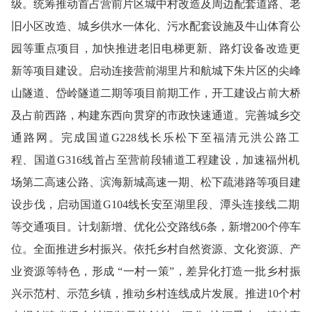
级
。
统筹推动
首占营前片区
城中村改造及周边配套道路、老
旧小区改造、城乡供水一体化、污水配套设施及牛山体育公
园等重点项目，加快推进老旧电梯更新
、
路灯设备改造更
新
等
项目建设。启动连接营前湖里片和航城下朱片区的尖峰
山隧道
、岱岭隧道二期等
项目前期工作，开工
建设占前大桥
及占前西路，
构建东西向贯穿的市政快速通道。
完善城乡交
通路网。
完成国道G228线长乐松下至福清元洪公路工
程、
国道G316线首占至营前段辅道工程建设
，
加速
福州机
场第二高速公路、滨海新城高速一期、松下疏港路等项目建
设
步伐
，
启动国道G
104
线
长安至湖里段、潭头连接线二期
等交通项目。计划
新增
、
优化公交路线6条
，新增200个停车
位。
全面推进
乡村振兴。
依托乡村自然资源、文化资源、产
业资源等特色，形成 “一村一策”，差异化打造一批乡村振
兴示范村、示范乡镇，推动乡村连线成片发展。推进10个村