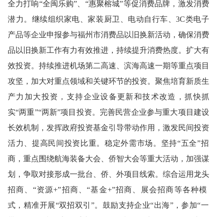
全力打响“全闽乐购”、“惠聚榕城”等促消费品牌，激发消费
潜力。继续组织家电、家装厨卫、电动自行车、3C类电子
产品等企业申报参与福州市消费品以旧换新活动，确保消费
品以旧换新工作有力有效推进，持续提升消费热度。
扩大有
效投资。
持续推进机场第二高速、滨海高速一期等重点项目
攻坚，加大对重点领域和关键环节的投资。聚焦培育新质生
产力加大投资，支持企业设备更新和技术改造，抓快抓
实“两重”“两新”项目投资。完善民营企业参与重大项目建设
长效机制，发挥政府投资基金引导带动作用，激发民间投资
活力、提高民间投资比重。
稳定外需市场。
坚持“五全”招
商，重点围绕航海装备大会、侨智大会等重大活动，加强谋
划，争取对接形成一批台、侨、外项目线索。综合运用龙头
招商
、
“资源+”招商
、
“基金+
”
招商
、
展会招商等各种模
式
，
精准
开展“双招双引”。鼓励支持企业“出海”，参加“一