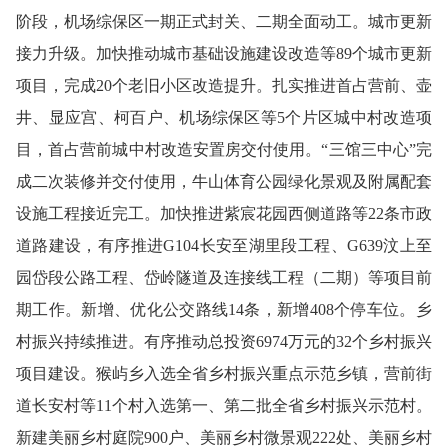
阶段，机场综保区一期正式封关、二期全面动工。
城市更新
接力升级
。
加快推动城市基础设施建设改造等89个城市更新
项目，完成20个老旧小区改造提升。扎实推进首占营前、壶
井、显应宫、柯百户、机场综保区等5个片区城中村改造项
目，首占营前城中村改造安置房交付使用。“三馆三中心”完
成二次装修并交付使用，牛山体育公园绿化景观及附属配套
设施工程接近完工。加快推进紫宸花园西侧道路等22条市政
道路建设，有序推进G104长安至湖里段工程、G639汶上至
园岱段公路工程、岱岭隧道及连接线工程（二期）等项目前
期工作。新增、优化公交路线14条，新增408个停车位。
乡
村振兴
持续推进
。
有序推动总投资6974万元的32个乡村振兴
项目建设。猴屿乡入选全省乡村振兴重点示范乡镇，营前街
道长安村等11个村入选第一、第二批全省乡村振兴示范村。
新建美丽乡村庭院900户、美丽乡村微景观222处、美丽乡村