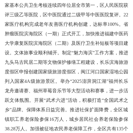
家基本公共卫生考核连续四年位居全市第一，区人民医院获
评三级乙等医院
，
区中医院通过二级甲等中医医院复评。22
家医疗机构完成老年友善医疗机构创建，达标率100%。省
肿瘤医院滨海院区
（
一期
）
正式开工，加快推进福建中医药
大学康复医院滨海院区（二期）及医疗卫生补短板等项目建
设。
文体旅
事业顺利铺开。
制定“魅力海滨”工作方案，推进
九头马古民居二期等文物保护修缮工程建设，长乐滨海旅游
度假区申报创建国家级旅游度假区，闽江河口国家湿地公园
列入国家4A级旅游景区。举办“2025澎湃洞江湖”福州长乐
龙舟邀请赛、福州草莓音乐节等大型活动和赛事，进一步活
跃文体氛围。开展“武术六进”活动，积极打造“全国武术之
乡”品牌。
保障体系日益
完善
。
推进社保扩面降费，全区城
镇职工养老保险参保16万人，城乡居民社会养老保险参保
38.28万人。加强被征地农民养老保障工作，全区共有135个