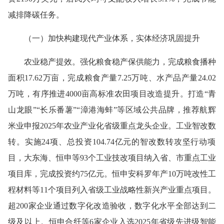
减排降碳任务
。
（一）
加快构建现代产业体系，实体经济巩固提升
农业
稳产提效
。
强化粮食稳产保供能力，完成粮食播种
面积17.62万亩，完成粮食产量7.25万吨、水产品产量24.02
万吨，有序推进4000亩高标准农田项目改造提升。打造“青
山龙眼”“长乐番薯”“漳港海蚌”等区域公共品牌，推荐航辉
米业申报2025年农业产业化省级重点龙头企业。
工业智改数
转。
实施24项、总投资104.74亿元的智改数转攻坚行动项
目，大东海、恒申等93个工业技改项目纳入省、市重点工业
项目库，完成投资约75亿元。恒申安科罗年产10万吨改性工
程材料等11个项目列入省级工业战略性新兴产业重点项目。
超200家企业通过数字化改造验收，数字化水平全部达到二
级及以上。恒申合纤等6家企业入选2025年省级先进级智能