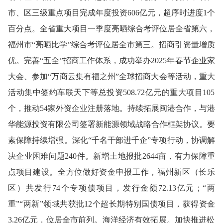
市、区三级重点项目完成年度投资606亿元，超序时进度1个
百分点。全省重大项目一季度亮晒综合考评位居全省第六，
福州市“亮晒比
学”综合
考评位居全市第三。
招商引资
量增质
优
。
完善“五全”招商工作体系，成功举办2025年春节企业家
大会、参加“万商云集有福之州”全球招商大会等活动，重大
活动集中签约车联天下等总投
资508.72亿元的重大项目105
个，推动54家外资企业注册落地。持续拓展闽港合作，与港
华能源投资有限公司签署新能源领域战略合作框架协议。
要
素保障持续增强。
深化“千名干部进千企”专项行动，协调解
决企业困难问题240件。新增土地报批2644亩，有力保障重
点项目建设。全方位做好资金申报工作，福州新区（长乐
区）共发行74个专项债项目，发行金额72.13亿元；“两
重”“两新”领域共获批12个超长期特别国债项目，获得资金
3.26亿元，位居全市前列。
海洋经济
有效
拓展。
加快推进松