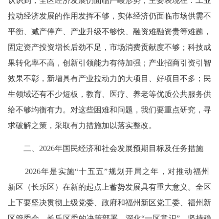
认识到，全区经济发展仍面临严峻形势，主要表现在：工业
拉动经济发展的作用发挥不够，实体经济仍面临市场供需不
平衡、减产停产、产业升级不够快、融资难融资贵等难题，
固定资产投资增长后劲不足，市场消费贡献度不够；科技成
果转化率不高，创新引领能力有待加强；产业招商引资引智
效果不彰，新增具有产业拉动力的大项目、好项目不多；民
生领域还有不少短板，教育、医疗、养老等优质公共服务供
给不够均衡有力。对这些困难和问题，我们要重点研究，寻
求破解之策，采取有力措施加以落实整改。
二、2026年国民经济和社会发展预期目标及任务措施
2026年是实
施
“十五五
”
规划开局之年
，
对推动福州
新
区
（长
乐区）在新的起点上蓄势发展具有重大意义。全区
上下要坚决贯彻
上级党委、政府
和福州新区党工委、福州新
区管委会、长乐区委的决策部署，
深化“一区意识”，坚持稳