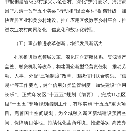
申报创建省级乡村振兴示范创村。深化“护河爱水、清洁家
园”“六清一改”“五个美丽”行动和“绿盈乡村”提档升级，加
快宜居宜业和美乡村建设。推广应用区级数字乡村平台，推
进农业农村向网络化、信息化和数字化转型。
（
五
）
重点推进改革创新，增强发展新活力
扎实
推进重点领域改革。
深化国企薪酬体系、资源资产
盘整、融资机制等改革，构建国企新型经营责任制，推动劳
动、人事、分配“三项制度”改革。围绕信用联合奖惩、“信
易+”等工作要点，健全信用分类监管制度，加快建设“信用
长乐”。正式印发区“十五五”规划《纲要》
，
完成11项区
级“十五五”专项规划编制工作
，
有序实施“十五五”重大项
目。完善国土空间规划，为全域融入新区新城建设预留空
间，保障项目落地。
持续优化营商环境。
推进落实“高效办