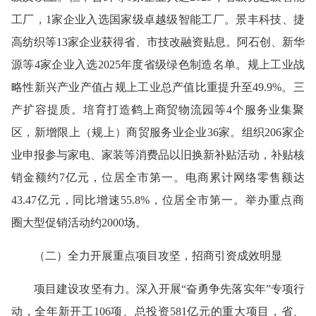
工厂，1家企业入选国家级卓越级智能工厂。景丰科技、捷
高纺织等13家企业获得省、市技改融资贴息。阿石创、新华
源等4家企业入选2025年度省级绿色制造名单。规上工业战
略性新兴产业产值占规上工业总产值比重提升至49.9%。
三
产扩容提质。
培育打造鹤上商贸物流园等4个服务业集聚
区，新增限上（规上）商贸服务业企业36家。组织206家企
业申报参与家电、家装等消费品以旧换新补贴活动，补贴核
销金额约7亿元，位居全市第一。电商累计网络零售额达
43.47亿元，同比增速55.8%，位居全市第一。举办
重点商
圈
大型促销活动约2000场。
（二）
全力开展重点项目攻坚，招商引资成效明显
项目建设攻坚有力。
深入开展“奋勇争先落实年”专项行
动，
全年新开工106项、总投资581亿元的重大项目，省、