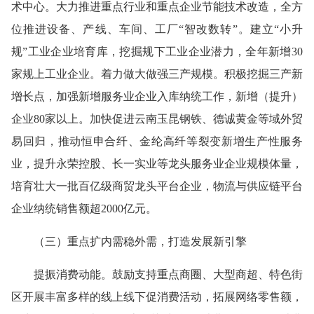
术中心。大力推进重点行业和重点企业节能技术改造
，
全方
位推进设备、产线、车间、工厂“智改数转”。建立“小升
规”工业企业培育库，挖掘规下工业企业潜力，全年
新增30
家规上工业企业。
着力做大做强三产规模。
积极挖掘三产新
增长点，加强新增服务业企业入库纳统工作，新增（提升）
企
业80家以上。加快促进云南玉昆钢铁、德诚黄金等域外贸
易回归，推动恒申合纤、金纶高纤等裂变新增生产性服务
业，提升永荣控股、长一实业等龙头服务业企业规模体量，
培育壮大一批百亿级商贸
龙头平台企业，物流与供应链平台
企业纳统销售额
超2000亿元。
（三）重点扩内需稳外需，打造发展新引擎
提振消费动能。
鼓励支持重点商圈、大型商超、特色街
区开展丰富多样的线上线下促消费活动，拓展网络零售额，