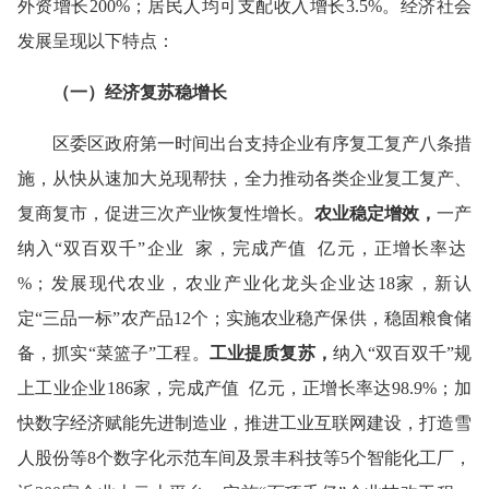
外资增长
200%
；居民人均可支配收入增长
3.5%
。经济社会
发展呈现以下特点：
（一）经济复苏稳增长
区委区政府第一时间出台支持企业有
序复工复产八条措
施，从快从速加大兑现帮扶，
全力推动各类
企业复工复产、
复商复市，
促进三次产业恢复性增长。
农业稳定增效，
一产
纳入“双百双千”企业
家，完成产值
亿元，正增长率达
%
；发展现代农业，农业产业化龙头企业达
18
家，新认
定“三品一标”农产品
12
个；实施农业稳产保供，
稳固粮食储
备，抓实“菜篮子”工程
。
工业提质复苏，
纳入“双百双千”规
上工业企业
186
家，完成产值
亿元，正增长率达
98.9%
；加
快数字经济赋能先进制造业，推进工业互联网建设，打造雪
人股份等
8
个数字化示范车间及景丰科技等
5
个智能化工厂，