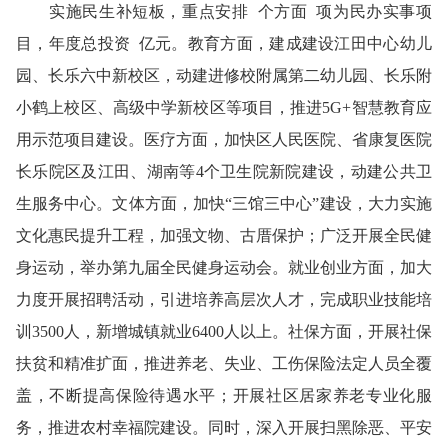
实施民生补短板，重点安排
个方面
项为民办实事项
目，年度总投资
亿元。教育
方面，建成建设江田中心幼儿
园、长乐六中新校区，动建进修校附属第二幼儿园、长乐附
小鹤上校区、高级中学新校区等项目，推进
5G
+
智慧教育应
用示范项目建设。医疗方面，加快区人民医院、省康复医院
长乐院区及江田、湖南等
4
个卫生院新院建设，动建公共卫
生服务中心。文体方面，加快“三馆三中心”建设，大力实施
文化惠民提升工程，加强文物、古厝保护；广泛开展全民健
身运动，举办第九届全民健身运动会。就业创业方面，
加大
力度开展招聘活动，引进培养高层次人才，
完成职业技能培
训
3500
人，新增城镇就业
6400
人以上
。社保方面，开展社保
扶贫和精准扩面，推进养老、失业、工伤保险法定人员全覆
盖，不断提高保险待遇水平；开展社区居家养老专业化服
务，推进农村幸福院建设。同时，深入开展扫黑除恶、平安