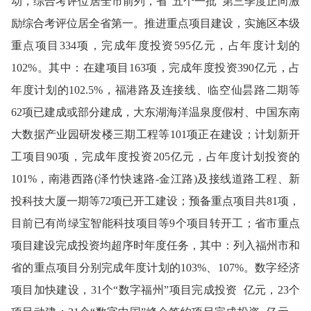
动，综合考评位居全市前列，省“五个一批”第三季度正向激
励综合考评位居全省第一。推进重点项目建设，实施区本级
重点项目
334
项，完成年度投资
595
亿元，占年度计划的
102%
。其中：在建项目
163
项，完成年度投资
390
亿元，占
年度计划的
102.5%
，福港路及连接线、临空仙昙路二期等
62
项已建成或部分建成，大东湖海洋温泉度假村、中国东南
大数据产业园研发楼三期工程等
101
项正在建设；计划新开
工项目
90
项，完成年度投资
205
亿元，占年度计划投资的
101%
，南港西路
(
泽竹快速路
-
金江路
)
及接线道路工程、新
投科技大厦一期等
72
项已开工建设；预备重点项目共
81
项，
目前已有尚绿宝智能科技项目等
9
个项目转开工；省市重点
项目建设完成投资均超序时年度任务，其中：列入福州市和
省的重点项目分别完成年度计划的
103%
、
107%
。数字经济
项目加快建设，
31
个“数字福州”项目完成投资
亿元，
23
个