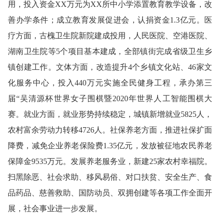
用，投入资金
XX
万元为
XX
所中小学添置教育教学设备，改
善办学条件；成立教育发展促进会，认捐资金
1.3
亿元。医
疗方面，古槐卫生院新院建成投用，
人民医院、空港医院、
湖南卫生院等
5
个项目基本建成，全部镇街完成省级卫生乡
镇创建工作。
文体方面，改造提升
4
个乡镇文化站、
46
家文
化服务中心，投入
440
万元实施全民健身工程，承办第三
届“吴清源杯世界女子围棋暨
2020
年世界人工智能围棋大
赛。就业方面，
就业形势持续稳定
，城镇新增就业
5825
人，
农村富余劳动力转移
4726
人。社保养老方面，推进社保扩面
降费，减免企业养老保险费
1.35
亿元，发放被征地农民养老
保障金
9535
万元。发展养老服务业，新建
25
家农村幸福院。
扫黑除恶、社会求助、移风易俗、对口扶贫、安全生产、食
品药品、慈善救助、国防动员、双拥创建等各项工作全面开
展，社会事业进一步发展。