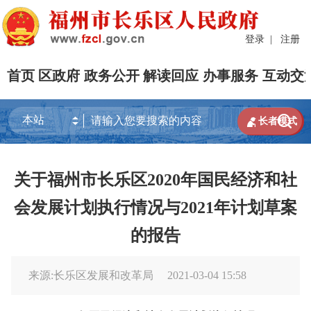
登录
|
注册
首页
区政府
政务公开
解读回应
办事服务
互动交


长者模式
关于福州市长乐区2020年国民经济和社
会发展计划执行情况与2021年计划草案
的报告
来源:长乐区发展和改革局
2021-03-04 15:58