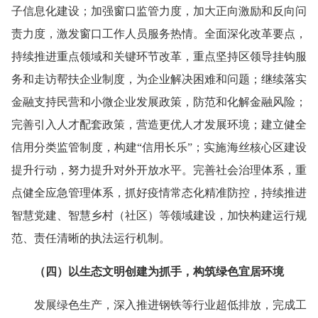
子信息化建设；加强窗口监管力度，
加大正向激励和反向问
责力度，激发窗口工作人员服务热情。
全面深化改革要点，
持续推进重点领域和关键环节改革，重点坚持区领导挂钩服
务和走访帮扶企业制度，为企业解决困难和问题；继续落实
金融支持民营和
小微企业发展政策，防范和化解金融风险；
完善引入人才配套政策，营造更优人才发展环境；建立健全
信用分类监管制度，
构建“信
用长乐”；实施海丝核心区建设
提升行动，努力提升对外开放水平。完善社会治理体系，重
点健全应急管理体系，抓好疫情常态化精准防控，持续推进
智慧党建、智慧乡村（社区）等领域建设，加快构建运行规
范、责任清晰的执法运行机制。
（四）以生态文明创建为抓手，
构筑
绿色宜居
环境
发展绿色生产，深入推进钢铁等行业超低排放，完成工