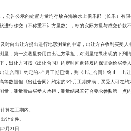
为准，公告公示的处置方量均存放在海峡水上俱乐部（长乐）有
状进行移交（不称重不计方量数），标的实际方量与成交价款
应及时向出让方提出进行地形测量的申请，出让方在收到买受人
测量，第一次测量费用由出让方承担，对测量结果出现的下列
下，出让方可按《出让合同》约定时间退还履约保证金给买受
出让合同》约定的3个月工期已满，则《出让合同》终止，出
高等数据但《出让合同》约定的3个月工期未满，买受人可在约
测量，测量费由买受人承担，测量结果若符合要求参照第一点
不计算在工期内。
的出让文件。
年7月21日