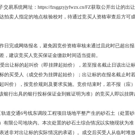
子交易系统网址：https://fzsggzyjyfwzx.cn/FZ获取
达拍卖人指定的地点核验校对，待通过竞买人资格审查后方可
工作日完成网络报名，避免因竞价资格审核未通过且此时已超出
间差，建议竞买人竞买保证金缴款时间适当提前。
接受出让标的起叫价（即挂牌起始价），若至报名截止日该出让
标的买受人（成交价为挂牌起始价）；出让标的在报名截止时
起叫价），按竞价规则及要求实施。竞价结束时，若不报（应
该银行出具的银行投标保证金到账证明为准）的竞买人即以挂牌
轨道交通6号线东调段工程项目场地平整产生的砂石土（处置砂石
）有限公司地块内。本次处置的砂石土综合情况以实物现状为准
表述非对出让标的实际情况的承诺）。成交后买受人从临时堆