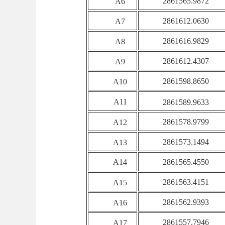
2861565.9872
A6
2861612.0630
A7
2861616.9829
A8
2861612.4307
A9
2861598.8650
A10
A11
2861589.9633
2861578.9799
A12
2861573.1494
A13
A14
2861565.4550
2861563.4151
A15
2861562.9393
A16
2861557.7946
A17