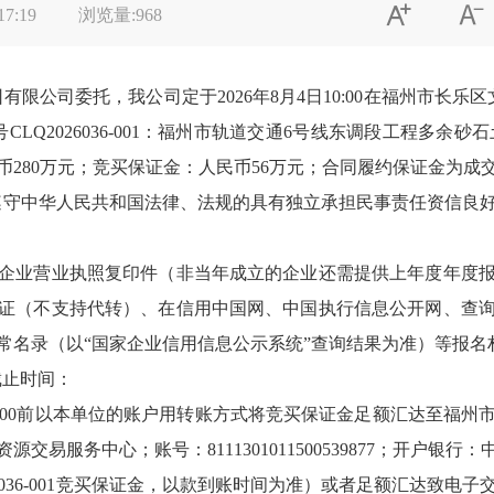


17:19
浏览量:
968
限公司委托，我公司定于2026年8月4日10:00在福州市长乐
LQ2026036-001：福州市轨道交通6号线东调段工程多余砂石
280万元；竞买保证金：人民币56万元；合同履约保证金为成交
遵守中华人民共和国法律、法规的具有独立承担民事责任资信良
企业营业执照复印件（非当年成立的企业还需提供上年度年度
证（不支持代转）、在信用中国网、中国执行信息公开网、查
常名录（以“国家企业信用信息公示系统”查询结果为准）等报名
截止时间：
日16:00前以本单位的账户用转账方式将竞买保证金足额汇达至福
交易服务中心；账号：8111301011500539877；开户银
6036-001竞买保证金，以款到账时间为准）或者足额汇达致