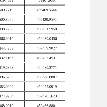
519.4689
459407.9367
509.7719
459409.5544
500.8959
459420.9596
498.2758
459431.5958
466.0910
459439.0456
459439.9027
444.4358
432.1162
459437.4531
419.6373
459439.8771
396.6790
459448.8887
383.0992
459455.0919
374.9254
459470.1673
368.0919
459466.8801