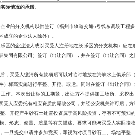
的实际情况的承诺。
交企业的分支机构以供签订《福州市轨道交通6号线东调段工程
区成立的企业法人除外）。
长乐区的企业法人或以买受人注册地在长乐区的分支机构）应在
展集团有限公司）签订《出让合同》，并在签订《出让合同》之
订后，买受人缴清所有款项后可以对临时堆放在海峡水上俱乐部
件）标高实施进行平整、开挖、取运。同时在签订《出让合同》
运工作。本次出让标的工期紧，出让方不提供加工场所。采挖出
买受人应委托有相应资质的爆破公司，并经公安机关许可后，方
平整、开挖产生砂石土处置投资属于高风险投资，存有不可预知
模、形态、储量、质量等有关描述、要求可能与买受人实际接
，一旦提交申请并参加竞买，即视为对项目砂石土、场地平整