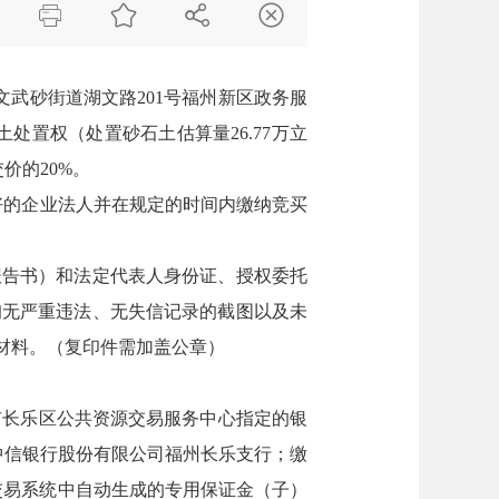




区文武砂街道湖文路201号福州新区政务服
土处置权（处置砂石土估算量26.77万立
价的20%。
好的企业法人并在规定的时间内缴纳竞买
报告书）和法定代表人身份证、授权委托
询无严重违法、无失信记录的截图以及未
材料。（复印件需加盖公章）
州市长乐区公共资源交易服务中心指定的银
行：中信银行股份有限公司福州长乐支行；缴
电子交易系统中自动生成的专用保证金（子）