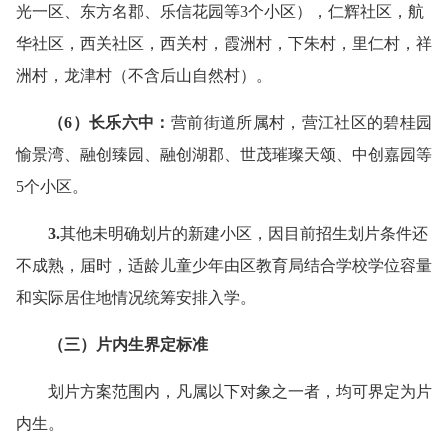
光一区、东方名郡、乐信花园等3个小区），仁辉社区，航
华社区，西关社区，西关村，霞洲村，下朱村，里仁村，祥
洲村，龙津村（不含后山自然村）。
（6）
长乐六
中
：
营前街道所属村，营江社区的碧桂园
愉景湾、融创臻园、融创湖郡、世茂璀璨天颂、中创嘉园等
5个小区。
3.
其他未明确划片的新建小区，因目前招生划片条件还
不成熟，届时，适龄儿童少年由区教育局结合学校学位容量
和实际居住地情况统筹安排入学。
（
三
）片内生界定
标准
划片方案范围内，凡属以下对象之一者，均可界定为片
内生。