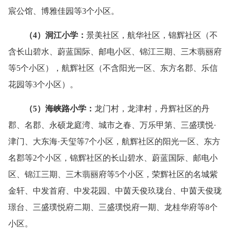
宸公馆、博雅佳园等3个小区。
（
4
）
洞江小学：
景美社区，航华社区，锦辉社区（不
含长山碧水、蔚蓝国际、邮电小区、锦江三期、三木翡丽府
等5个小区），航辉社区（不含阳光一区、东方名郡、乐信
花园等3个小区）。
（
5
）
海峡路小学：
龙门村，龙津村，丹辉社区的丹
郡、名郡、永硕龙庭湾、城市之春、万乐甲第、三盛璞悦·
津门、大东海·天玺等7个小区，航辉社区的阳光一区、东方
名郡等2个小区，锦辉社区的长山碧水、蔚蓝国际、邮电小
区、锦江三期、三木翡丽府等5个小区，荣辉社区的名城紫
金轩、中发首府、中发花园、中茵天俊玖珑台、中茵天俊珑
璟台、三盛璞悦府二期、三盛璞悦府一期、龙桂华府等8个
小区。