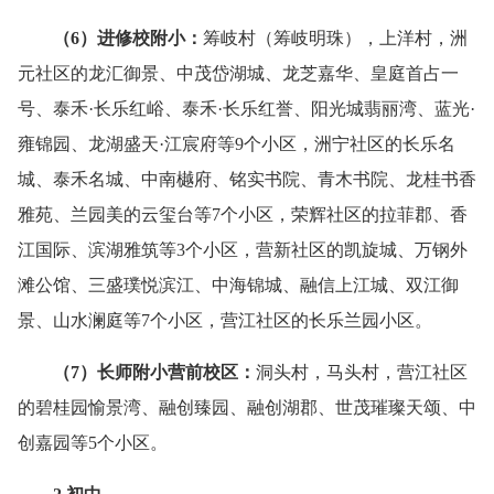
（
6
）
进修校附小：
筹岐村（筹岐明珠），上洋村，洲
元社区的龙汇御景、中茂岱湖城、龙芝嘉华、皇庭首占一
号、泰禾·长乐红峪、泰禾·长乐红誉、阳光城翡丽湾、蓝光·
雍锦园、龙湖盛天·江宸府等9个小区，洲宁社区的长乐名
城、泰禾名城、中南樾府、铭实书院、青木书院、龙桂书香
雅苑、兰园美的云玺台等7个小区，荣辉社区的拉菲郡、香
江国际、滨湖雅筑等3个小区，营新社区的凯旋城、万钢外
滩公馆、三盛璞悦滨江、中海锦城、融信上江城、双江御
景、山水澜庭等7个小区，营江社区的长乐兰园小区。
（7）
长师附
小营前校区：
洞头村，马头村，营江社区
的碧桂园愉景湾、融创臻园、融创湖郡、世茂璀璨天颂、中
创嘉园等5个小区。