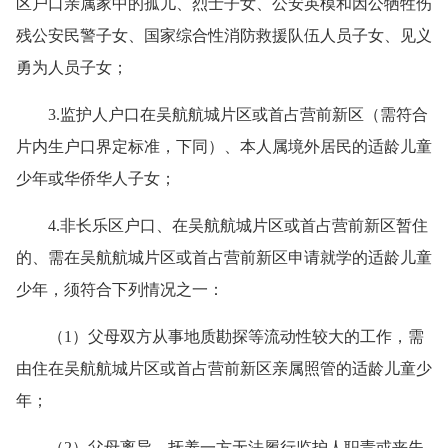
区户口亲属家中的孤儿、烈士子女、公安英模和因公牺牲伤
残公安民警子女、国家综合性消防救援队伍人员子女、见义
勇为人员子女；
3.监护人户口在吴航航城片区或首占营前新区（需符合
片内生户口界定标准，下同）、本人属境外居民的适龄儿童
少年或华侨华人子女；
4.非长乐区户口、在吴航航城片区或首占营前新区暂住
的、需在吴航航城片区或首占营前新区申请就学的适龄儿童
少年，须符合下列情况之一：
（1）父母双方从事地质勘探等流动性较大的工作，需
由住在吴航航城片区或首占营前新区亲属照管的适龄儿童少
年；
（2）父母离异，抚养一方无法履行监护人职责或丧失