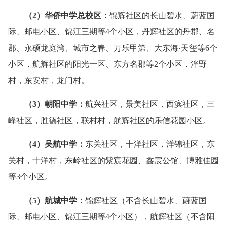
（
2
）
华侨中学
总校区
：
锦辉社区的长山碧水、蔚蓝国
际、邮电小区、锦江三期等4个小区，丹辉社区的丹郡、名
郡、永硕龙庭湾、城市之春、万乐甲第、大东海·天玺等6个
小区，航辉社区的阳光一区、东方名郡等2个小区，泮野
村，东安村，龙门村。
（3）
朝阳中学：
航兴社区，景美社区，西滨社区，三
峰社区，胜德社区，联村村，航辉社区的乐信花园小区。
（4）
吴航中学：
东关社区，十洋社区，洋锦社区，东
关村，十洋村，东岭社区的紫宸花园、鑫宸公馆、博雅佳园
等3个小区。
（5）
航城中学：
锦辉社区（不含长山碧水、蔚蓝国
际、邮电小区、锦江三期等4个小区），航辉社区（不含阳