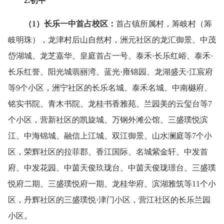
2.初中
（
1
）
长乐一中首占校区：
首占镇所属村，筹岐村（筹
岐明珠），龙津村后山自然村，洲元社区的龙汇御景、中茂
岱湖城、龙芝嘉华、皇庭首占一号、泰禾·长乐红峪、泰禾·
长乐红誉、阳光城翡丽湾、蓝光·雍锦园、龙湖盛天·江宸府
等9个小区，洲宁社区的长乐名城、泰禾名城、中南樾府、
铭实书院、青木书院、龙桂书香雅苑、兰园美的云玺台等7
个小区，营新社区的凯旋城、万钢外滩公馆、三盛璞悦滨
江、中海锦城、融信上江城、双江御景、山水澜庭等7个小
区，荣辉社区的拉菲郡、香江国际、名城紫金轩、中发首
府、中发花园、中茵天俊玖珑台、中茵天俊珑璟台、三盛璞
悦府二期、三盛璞悦府一期、龙桂华府、滨湖雅筑等11个小
区，丹辉社区的三盛璞悦·津门小区，营江社区的长乐兰园
小区。