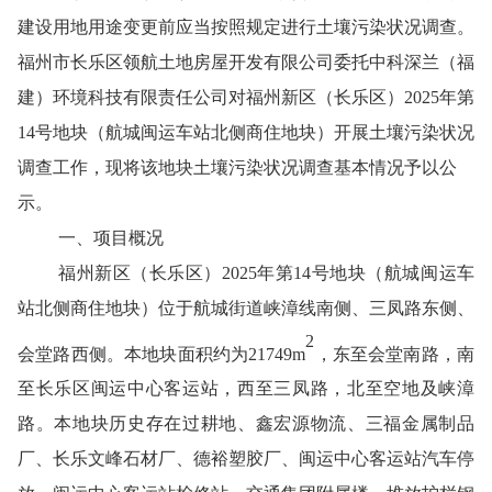
建设用地用途变更前应当按照规定进行土壤污染状况调查。
福州市长乐区领航土地房屋开发有限公司委托
中科深兰（福
建）环境科技有限责任公司
对
福州新区（长乐区）
2025
年第
14
号地块（航城闽运车站北侧商住地块）
开展土壤
污染状况
调查工作，现将
该地块
土壤污染状况调查基本情况予以公
示。
一、
项目概况
福州新区（长乐区）
2025
年第
14
号地块（航城闽运车
站北侧商住地块）位于航城街道峡漳线南侧、三凤路东侧、
2
会堂路西侧。本地块面积约为
21749m
，东至会堂南路，南
至长乐区闽运中心客运站，西至三凤路，北至空地及峡漳
路。本地块历史存在过耕地、鑫宏源物流、三福金属制品
厂、长乐文峰石材厂、德裕塑胶厂、闽运中心客运站汽车停