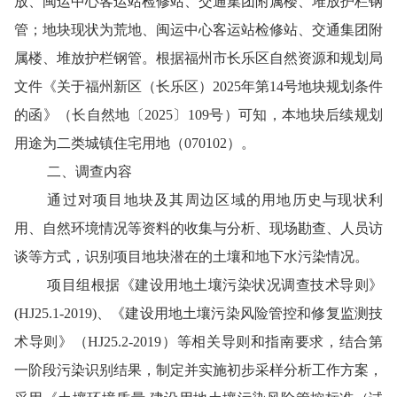
放、闽运中心客运站检修站、交通集团附属楼、堆放护栏钢
管；地块现状为荒地、闽运中心客运站检修站、交通集团附
属楼、堆放护栏钢管。根据福州市长乐区自然资源和规划局
文件《关于福州新区（长乐区）
2025
年第
14
号地块规划条件
的函》（长自然地〔
2025
〕
109
号）可知，本地块后续规划
用途为二类城镇住宅用地（
070102
）。
二、调查内容
通过对项目地块及其周边区域的用地历史与现状利
用、自然环境情况等资料的收集与分析、现场勘查、人员访
谈等方式，识别项目地块潜在的土壤和地下水污染情况。
项目组根据《建设用地土壤污染状况调查技术导则》
(HJ25.1-2019)
、《建设用地土壤污染风险管控和修复监测技
术导则》（
HJ25.2-2019
）等相关导则和指南要求，结合第
一阶段污染识别结果，制定并实施初步采样分析工作方案
，