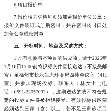
6.
项目报价单。
7.
报价相关材料每页须加盖报价单位公章；
报价文件装订成册后密封，并在密封袋封口处
加盖公章或密封章。
五、开标时间、地点及采购方式：
1.
凡有意参与本项目的供应商，请于
2026
年
1
月
16
日
1
5
:00
前将投标文件直接送达（不接受邮
寄）至福州市长乐生态环境局四楼会议室（
411
室）并参加现场投标。联系人：
林
女士（电
话：
0591-
22057003
），逾期送达的或不符合规
定的投标文件将被拒绝接受。有效投标供应商
必须达到三家（含）以上，若不足三家该项目