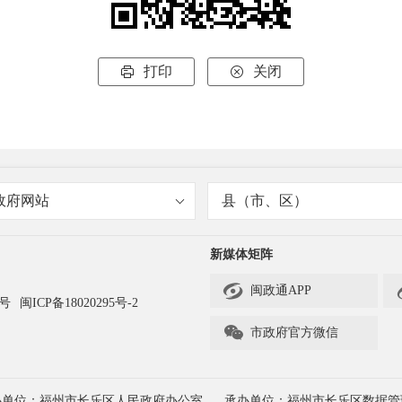
打印
关闭


政府网站
县（市、区）
新媒体矩阵

闽政通APP
3号
闽ICP备18020295号-2

市政府官方微信
办单位：福州市长乐区人民政府办公室
承办单位：福州市长乐区数据管