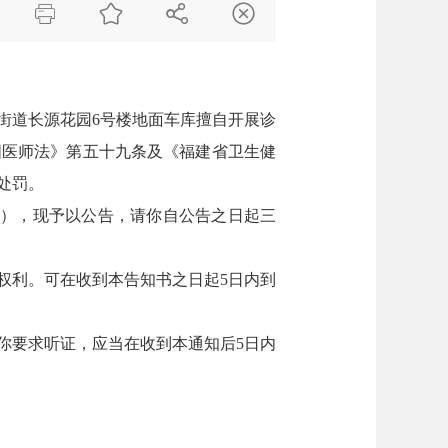




吴航街道长源花园6号楼地面车库擅自开展诊
国医师法》第五十九条及《福建省卫生健
处罚。
]13号），现予以公告，请你自公告之日起三
权利。可在收到本告知书之日起
5日内到
你要求听证，应当在收到本通知后
5日内