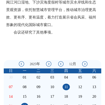
闽江河口湿地、下沙滨海度假村等城市滨水岸线和生态
景观资源，依托智慧城市管理平台，推动城市治理更高
效、更有序、更有温度，着力打造展示省会风采、福州
形象的现代化国际城市窗口。
会议还研究了其他事项
。
年
月
2025
12
日
一
二
三
四
五
六
30
01
02
03
04
05
06
07
08
09
10
11
12
13
14
15
16
17
18
19
20