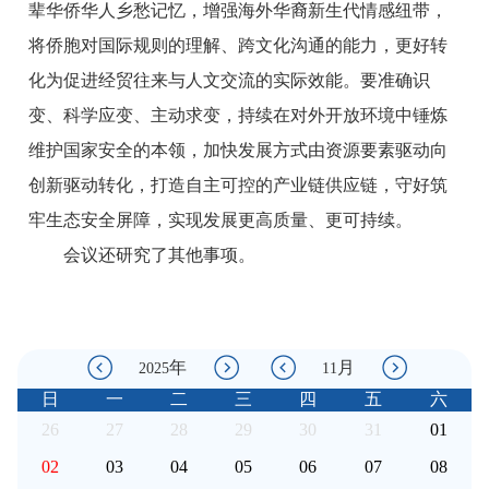
辈华侨华人乡愁记忆，增强海外华裔新生代情感纽带，
将侨胞对国际规则的理解、跨文化沟通的能力，更好转
化为促进经贸往来与人文交流的实际效能。要准确识
变、科学应变、主动求变，持续在对外开放环境中锤炼
维护国家安全的本领，加快发展方式由资源要素驱动向
创新驱动转化，打造自主可控的产业链供应链，守好筑
牢生态安全屏障，实现发展更高质量、更可持续。
会议还研究了其他事项。
年
月
2025
11
日
一
二
三
四
五
六
26
27
28
29
30
31
01
02
03
04
05
06
07
08