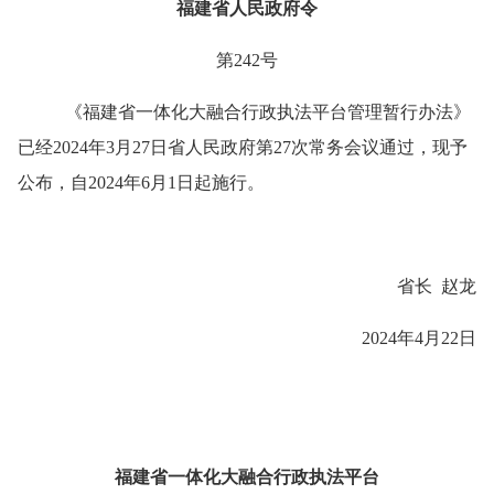
福建省人民政府令
第
242
号
《福建省一体化大融合行政执法平台管理暂行办法》
已经
2024
年
3
月
27
日省人民政府第
27
次常务会议通过，现予
公布，自
2024
年
6
月
1
日起施行。
省长
赵龙
2024
年
4
月
22
日
福建省一体化大融合行政执法平台