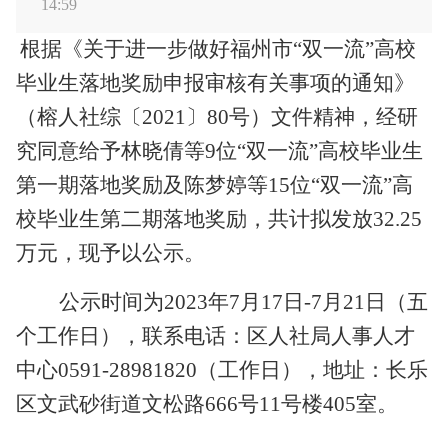
14:59
根据《关于进一步做好福州市
“双一流”高校
毕业生落地奖励申报审核有关事项的通知》
（榕人社综〔2021〕80号）文件精神，经研
究同意给予
林晓倩
等
9位“双一流”高校毕业生
第一期落地奖励及
陈梦婷
等
1
5
位
“双一流”高
校毕业生第二期落地奖励，共计拟发放
32.25
万元，
现予以公示
。
公示时间为
2023年7月17日-7月21日（五
个工作日），
联系
电话：
区人社局人事人才
中心
0591-
28981820
（工作日），地址：
长乐
区
文武砂街道文松路
666号11号楼405室
。