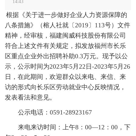
14:43
根据
《
关于进一步做好企业人力资源保障的
八条措施
》
（
榕人社
就
〔
201
9
〕
113
号
）
文件
精神
，经审核，福建闽威科技股份有限公司
符合上述文件有关规定，拟发放
福州市长乐
区重点企业外出招聘补助
0.3万
元。现予以公
示，公示时间为
20
23
年
5
月
22
日
-20
23
年
5
月
26
日，在此期间，欢迎群众以来电、来信、来
访的形式向长乐区劳动就业中心反映情况，
发表看法和意见。
公示电话：
0591-
28923167
来电来访时间：上午
8：00—12：00，下