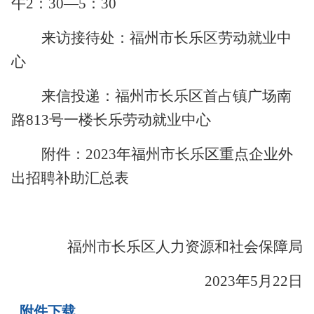
午
2
：
3
0—
5
：
3
0
来访接待处：福州市长乐区劳动就业中
心
来信投递：福州市长乐区首占
镇
广场南
路
813号一楼长乐劳动就业
中
心
附件：
202
3
年福州市长乐区重点企业外
出招聘补助汇总表
福州市长乐区
人力资源和社会保障局
20
23
年
5
月
22
日
附件下载