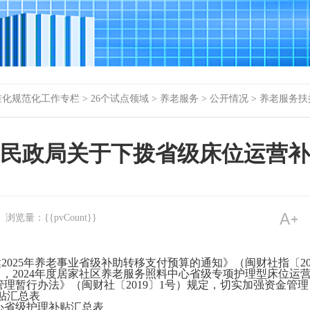
准化规范化工作专栏
>
26个试点领域
>
养老服务
>
公开情况
>
养老服务扶
民政局关于下拨省级床位运营补
浏览量：{{pvCount}}
：
达
2025年养老事业省级补助转移支付预算的通知
》（闽财社指〔
2
），2024年度居家社区养老服务照料中心省级专项护理型床位运营
理暂行办法》（闽财社〔2019〕1号）规定，切实加强资金管
补贴汇总表
心省级护理补贴汇总表