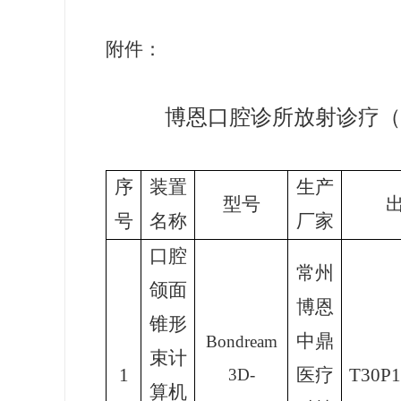
附件：
博恩口腔诊所放射诊疗（
序
装置
生产
型号
号
名称
厂家
口腔
常州
颌面
博恩
锥形
中鼎
Bondream
束计
1
医疗
T30P1
3D-
算机