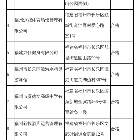
山公园西侧）
福建省福州市长乐区航
福州泳冠体育场馆管理有
4
城街道泮野村爱心路
合格
限公司
291号
福建省福州市长乐区航
5
福建力仕健身有限公司
合格
城街道圆山路99号
福州市长乐区漳港水精灵
福建省福州市长乐区漳
6
合格
游泳馆
港街道关湖边村362号
福建省福州市长乐区滨
福州市赛德文高级中学有
7
海新城金滨路466号体
合格
限公司
育馆负一楼
福州新投酒店运营管理有
福建省福州市长乐区文
8
合格
限公司
武砂街道金滨路12号