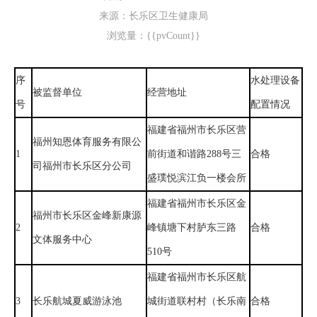
来源：长乐区卫生健康局
浏览量：{{pvCount}}
序
水处理设备
被监督单位
经营地址
号
配置情况
福建省福州市长乐区营
福州知恩体育服务有限公
1
前街道和谐路288号三
合格
司福州市长乐区分公司
盛璞悦滨江负一楼会所
福建省福州市长乐区金
福州市长乐区金峰新康源
2
峰镇塘下村胪东三路
合格
文体服务中心
510号
福建省福州市长乐区航
3
长乐航城夏威游泳池
城街道联村村（长乐南
合格