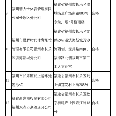
福建省福州市长乐区航
福州菲力士体育管理有限
9
城街道广场南路888号
合格
公司长乐区分公司
永荣广场3号楼顶楼
福建省福州市长乐区文
福州市晨辉时代体育场馆
武砂街道滨海新城万沙
10
管理有限公司福州市长乐
路西侧、壶井路南侧、
合格
区滨海新城分公司
福海路北侧福州市第二
工人文化宫
福州市长乐区鹤上莲华池
福建省福州市长乐区鹤
11
合格
游泳馆
上镇莲花村上厝288号
福建省福州市长乐区数
福建新东湖投资有限公司
12
字福建产业园壶江路18
合格
福州东湖万豪酒店分公司
号