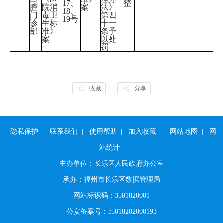
17、
整
腔
院消
案
法》
18、
门
毒卫
第四
19号
诊
生标
十一
部
准》
条予
案
以处
罚
收藏
分享
隐私保护
|
联系我们
|
使用帮助
|
加入收藏
|
网站地图
|
网
站统计
主办单位：长乐区人民政府办公室
承办：福州市长乐区数据管理局
网站标识码：3501820001
公安备案号：35018202000193