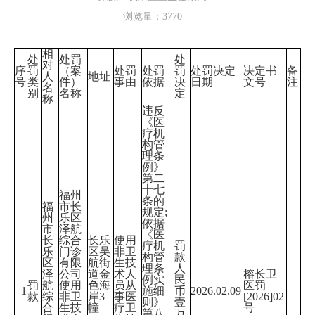
浏览量：
3770
相
处
处罚
处
对
序
罚
（案
处罚
处罚
罚
处罚决定
决定书
备
人
地址
号
类
件）
事由
依据
决
日期
文号
注
名
别
名称
定
称
违反
《医
疗机
构管
理条
例》
第二
十七
福州
条的
福
市长
规定;
州
乐区
依据
市
泽航
《医
长
综合
长乐
使用
疗机
罚
乐
门诊
区吴
非卫
构管
款
区
有限
航街
生技
理条
人
泽
公司
道金
术人
榕长卫
例实
民
罚
航
使用
色海
员从
医罚
1
施细
币
2026.02.09
款
综
非卫
岸3
事医
[2026]02
则》
壹
合
生技
幢
疗卫
号
第八
万