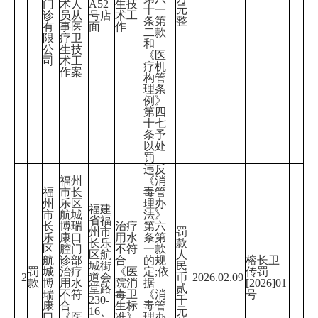
门
术人
A52
生技
十一
元
诊
员从
号店
术工
条第
整
有
事医
面
作
二款
限
疗卫
和
公
生技
《医
司
术工
疗机
作案
构管
理条
例》
第四
十七
条予
以处
罚
违反
福州
《消
福
市长
毒管
州
乐区
理办
福建
市
航城
法》
省福
长
博瑞
治疗
第六
州市
罚
乐
康口
用水
条第
长乐
款
区
腔门
不符
一款
区航
人
航
诊部
合
的规
榕长卫
城街
民
罚
城
治疗
《医
定;依
传罚
2
道会
币
2026.02.09
款
博
用水
院消
据
[2026]01
堂路
贰
瑞
不符
毒卫
《消
号
230-
千
康
合
生标
毒管
16、
元
口
《医
准》
理办