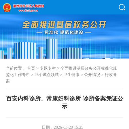
当前位置：
首页
>
专题专栏
>
全面推进基层政务公开标准化规
范化工作专栏
>
26个试点领域
>
卫生健康
>
公开情况
>
行政备
案
百安内科诊所、常康妇科诊所-诊所备案凭证公
示
日期：2026-03-20 15:25