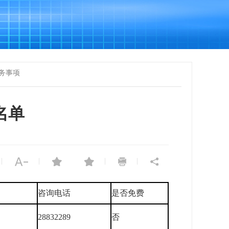
务事项
名单
|
|
|
|
咨询电话
是否免费
28832289
否