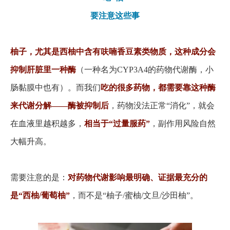
要注意这些事
柚子，尤其是西柚中含有呋喃香豆素类物质，这种成分会
抑制肝脏里一种酶
（一种名为
CYP3A4的药物代谢酶，小
肠黏膜中也有）。而我们
吃的很多药物，都需要靠这种酶
来代谢分解
——酶被抑制后
，药物没法正常
“消化”，就会
在血液里越积越多，
相当于
“过量服药”
，副作用风险自然
大幅升高。
需要注意的是：
对药物代谢影响最明确、证据最充分的
是
“西柚/葡萄柚”
，而不是
“柚子/蜜柚/文旦/沙田柚”。