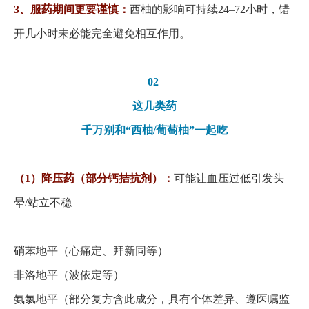
3、服药期间更要谨慎：
西柚的影响可持续
24–72小时，错
开几小时未必能完全避免相互作用。
02
这几类药
千万别和
“西柚/葡萄柚”一起吃
（
1）降压药（部分钙拮抗剂）：
可能让血压过低引发头
晕
/站立不稳
硝苯地平（心痛定、拜新同等）
非洛地平（波依定等）
氨氯地平（部分复方含此成分，具有个体差异、遵医嘱监