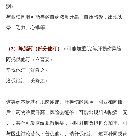
测）
与西柚同服可能导致血药浓度升高、血压骤降，出现头
晕、乏力、心悸等。
（
2）降脂药（部分他汀）：
可能加重肌病
/肝损伤风险
阿托伐他汀（立普妥）
辛伐他汀（舒降之）
洛伐他汀（美降之）
这类药本身就有肌肉疼痛、肝损伤的风险，和西柚同服
后，药物浓度升高，风险会翻倍：可能出现肌肉酸痛、无
力，甚至引发横纹肌溶解症，同时肝脏负担也会加重。可
与医生讨论替代：普伐他汀、瑞舒伐他汀，这两种同类药