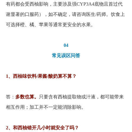
有药都会受西柚影响，主要涉及强
CYP3A4底物且首过代
谢显著的口服药），如不确定，请咨询医生/药师。饮食上
可选择橙、橘、苹果等通常更安全的水果。
04
常见误区问答
1、西柚味饮料/果酱/酸奶算不算？
答：
多数也算。
只要含有西柚提取物或汁液，都可能带来
相互作用；加工并不一定能消除影响。
2、和西柚错开几小时就安全了吗？