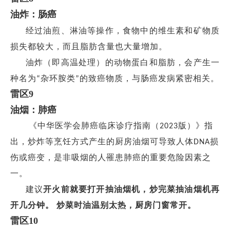
油炸：肠癌
经过油煎、淋油等操作，食物中的维生素和矿物质
损失都较大，而且脂肪含量也大量增加。
油炸（即高温处理）的动物蛋白和脂肪，会产生一
种名为
杂环胺类
的致癌物质，与肠癌发病紧密相关。
“
”
雷区
9
油烟：肺癌
《中华医学会肺癌临床诊疗指南
（
版
）
》指
2023
出，炒炸等烹饪方式产生的厨房油烟可导致人体
损
DNA
伤或癌变，是非吸烟的人罹患肺癌的重要危险因素之
一。
建议
开火前就要打开抽油烟机，炒完菜抽油烟机再
开几分钟。
炒菜时油温别太热，厨房门窗常开
。
雷区
10