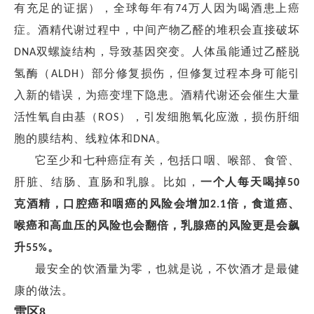
有充足的证据），全球每年有
万人因为喝酒患上癌
74
症。酒精代谢过程中，中间产物乙醛的堆积会直接破坏
双螺旋结构，导致基因突变。人体虽能通过乙醛脱
DNA
氢酶
（
）
部分修复损伤，但修复过程本身可能引
ALDH
入新的错误，为癌变埋下隐患。酒精代谢还会催生大量
活性氧自由基（
），引发细胞氧化应激，损伤肝细
ROS
胞的膜结构、线粒体和
。
DNA
它至少和七种癌症有关，包括口咽、喉部、食管、
肝脏、结肠、直肠和乳腺。比如，
一个人每天喝掉
50
克酒精，口腔癌和咽癌的风险会增加
倍，食道癌、
2.1
喉癌和高血压的风险也会翻倍，乳腺癌的风险更是会飙
升
。
55%
最安全的饮酒量为零，也就是说，不饮酒才是最健
康的做法。
雷区
8