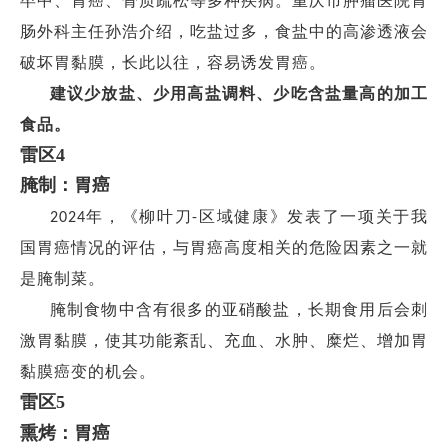
卒中、胃癌、骨质疏松等多种疾病。重庆市肿瘤医院胃
肠外科主任孙浩介绍，吃盐过多，食盐中的高渗透液会
破坏胃黏膜，长此以往，容易诱发胃癌。
建议少放盐、少用高盐调料、少吃含盐量高的加工
食品。
雷区
4
腌制：胃癌
年，《柳叶刀
区域健康》发表了一项关于我
2024
-
国胃癌情况的评估，与胃癌高度相关的危险因素之一就
是腌制菜。
腌制食物中含有很多的亚硝酸盐，长期食用后会刺
激胃黏膜，使其功能紊乱、充血、水肿、糜烂、增加胃
黏膜癌变的机会。
雷区
5
熏烤：胃癌