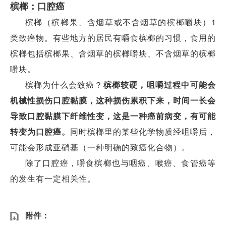
槟榔：口腔癌
槟榔（槟榔果、含烟草或不含烟草的槟榔嚼块）
1
类致癌物。有些地方的居民有嚼食槟榔的习惯，食用的
槟榔包括槟榔果、含烟草的槟榔嚼块、不含烟草的槟榔
嚼块。
槟榔为什么会致癌？
槟榔较硬，咀嚼过程中可能会
机械性损伤口腔黏膜，这种损伤累积下来，时间一长会
导致口腔黏膜下纤维性变，这是一种癌前病变，有可能
转变为口腔癌。
同时槟榔里的某些化学物质经咀嚼后，
可能会形成亚硝基（一种明确的致癌化合物）。
除了口腔癌，嚼食槟榔也与咽癌、喉癌、食管癌等
的发生有一定相关性。
附件：