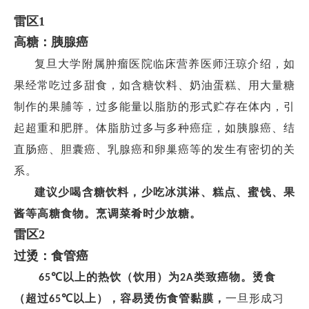
雷区
1
高糖：胰腺癌
复旦大学附属肿瘤医院临床营养医师汪琼介绍，如
果经常吃过多甜食，如含糖饮料、奶油蛋糕、用大量糖
制作的果脯等，过多能量以脂肪的形式贮存在体内，引
起超重和肥胖。体脂肪过多与多种癌症，如胰腺癌、结
直肠癌、胆囊癌、乳腺癌和卵巢癌等的发生有密切的关
系。
建议少喝含糖饮料，少吃冰淇淋、糕点、蜜饯、果
酱等高糖食物。烹调菜肴时少放糖。
雷区
2
过烫：食管癌
以上的热饮（饮用）为
类致癌物。烫食
65℃
2A
（超过
以上），容易烫伤食管黏膜，
一旦形成习
65℃