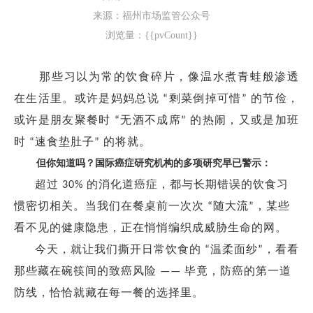
来源：福州市场监管公众号
浏览量：{{pvCount}}
那些习以为常的饮食碎片
，
像温水煮青蛙般渗透
在生活里
。
或许是妈妈总说
剩菜倒掉可惜
的节俭
，
“
”
或许是朋友聚餐时
无酒不成席
的热闹
，
又或是加班
“
”
时
速食垫肚子
的将就
。
“
”
但你知道吗？国际癌症研究机构的多项研究早已警示：
超过
的消化道癌症，都与长期错误的饮食习
30%
惯密切相关。当我们在餐桌前一次次
随大流
，某些
“
”
看不见的健康隐患，正在悄悄编织成威胁生命的网。
今天，就让我们撕开日常饮食的
温柔面纱
，看看
“
”
那些藏在碗筷间的致癌风险
毕竟，防癌的第一道
——
防线，恰恰就藏在每一餐的选择里。