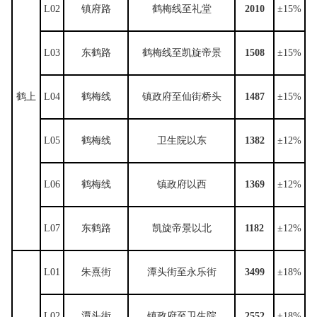
L02
镇府路
鹤梅线至礼堂
2010
±15%
L03
东鹤路
鹤梅线至凯旋帝景
1508
±15%
鹤上
L04
鹤梅线
镇政府至仙街桥头
1487
±15%
L05
鹤梅线
卫生院以东
1382
±12%
L06
鹤梅线
镇政府以西
1369
±12%
L07
东鹤路
凯旋帝景以北
1182
±12%
L01
朱熹街
潭头街至永乐街
3499
±18%
L02
潭头街
镇政府至卫生院
2552
±18%