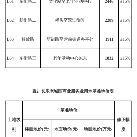
L61
东街路二
文化站至老年活动中心
2446
±15%
L62
新街路二
桥头至双江御景
2289
±15%
L63
解放路
新街路至营前街道办事处
1911
±15%
L64
东街路三
老年活动中心以东
1832
±15%
表2 长乐老城区商业服务业用地基准地价表
基准地价
土地级
修正幅
楼面地价(元/
地面地价
(元/
地面地价
(
万元/
别
度