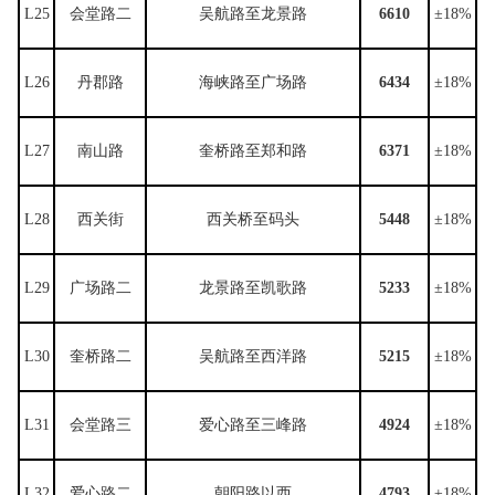
L25
会堂路二
吴航路至龙景路
6610
±18%
L26
丹郡路
海峡路至广场路
6434
±18%
L27
南山路
奎桥路至郑和路
6371
±18%
L28
西关街
西关桥至码头
5448
±18%
L29
广场路二
龙景路至凯歌路
5233
±18%
L30
奎桥路二
吴航路至西洋路
5215
±18%
L31
会堂路三
爱心路至三峰路
4924
±18%
L32
爱心路二
朝阳路以西
4793
±18%