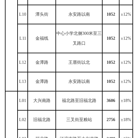
L10
潭头街
永安路以南
1052
±12%
中心小学北侧300米至三
L11
金福线
1052
±12%
叉路口
L12
金潭路
王厝街以北
1052
±12%
L13
金潭路
永安路以南
1052
±12%
L01
大兴南路
福北路至旧福北路
3606
±18%
L02
旧福北路
三叉街至粮站
2756
±18%