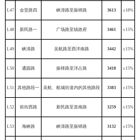
L47
会堂路四
峡漳路至振铎路
3613
±18%
L48
新民路一
广场路至镇政府
3461
±15%
L49
峡漳路
吴航路至西洋南路
3442
±15%
L50
通园路
振铎路至洋占路
3418
±15%
L51
其他路段一
吴航、航城街道内的其他路段
3383
±15%
L52
前街西路
新民路至首南路
3259
±15%
L53
海峡路
峡漳路至振铎路
3132
±15%