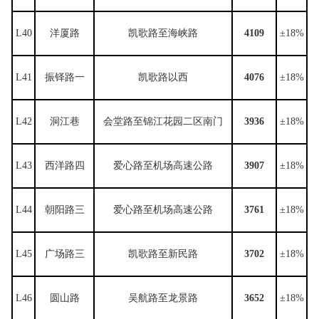
L40
洋厦路
凯歌路至海峡路
4109
±18%
L41
振铎路一
凯歌路以西
4076
±18%
L42
洞江巷
会堂路至锦江花园二区南门
3936
±18%
L43
西洋路四
爱心路至机场高速公路
3907
±18%
L44
朝阳路三
爱心路至机场高速公路
3761
±18%
L45
广场路三
凯歌路至新民路
3702
±18%
L46
圆山路
吴航路至龙景路
3652
±18%