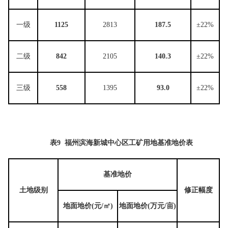
一级
1125
2813
187.5
±22%
二级
842
2105
140.3
±22%
三级
558
1395
93.0
±22%
表9 福州滨海新城中心区工矿用地基准地价表
基准地价
土地级别
修正幅度
地面地价
(元/㎡)
地面地价
(
万元/亩
)