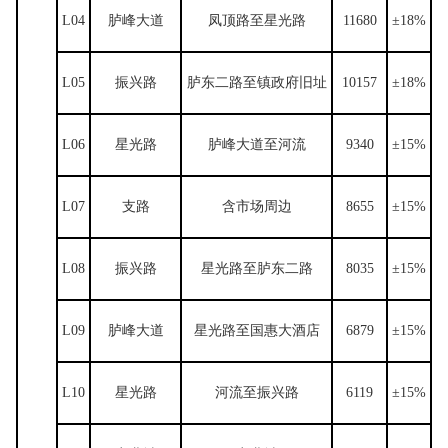
L04
胪峰大道
凤顶路至星光路
11680
±18%
L05
振兴路
胪东二路至镇政府旧址
10157
±18%
L06
星光路
胪峰大道至河流
9340
±15%
L07
支路
含市场周边
8655
±15%
L08
振兴路
星光路至胪东二路
8035
±15%
L09
胪峰大道
星光路至国惠大酒店
6879
±15%
L10
星光路
河流至振兴路
6119
±15%