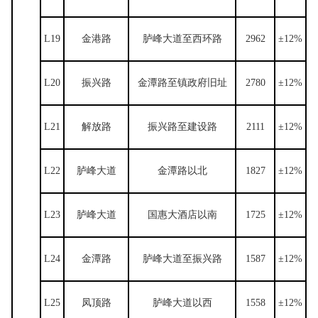
L19
金港路
胪峰大道至西环路
2962
±12%
L20
振兴路
金潭路至镇政府旧址
2780
±12%
L21
解放路
振兴路至建设路
2111
±12%
L22
胪峰大道
金潭路以北
1827
±12%
L23
胪峰大道
国惠大酒店以南
1725
±12%
L24
金潭路
胪峰大道至振兴路
1587
±12%
L25
凤顶路
胪峰大道以西
1558
±12%