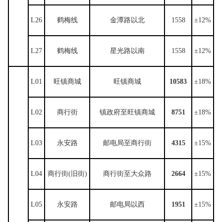
L26
鹤梅线
金潭路以北
1558
±12%
L27
鹤梅线
星光路以南
1558
±12%
L01
旺镇商城
旺镇商城
10583
±18%
L02
商行街
镇政府至旺镇商城
8751
±18%
L03
永安路
邮电局至商行街
4315
±15%
L04
商行街(旧街)
商行街至大众路
2664
±15%
L05
永安路
邮电局以西
1951
±15%