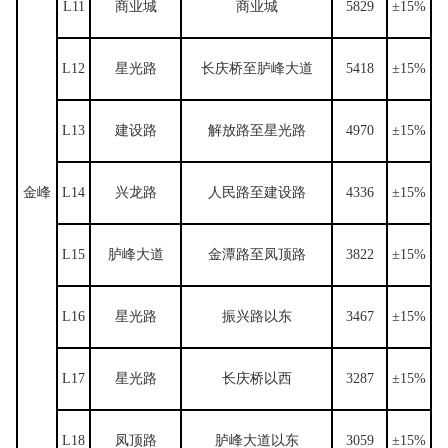
L11
商业城
商业城
5829
±15%
L12
星光路
长庆桥至胪峰大道
5418
±15%
L13
建设路
解放路至星光路
4970
±15%
金峰
L14
兴龙路
人民路至建设路
4336
±15%
L15
胪峰大道
金潭路至凤顶路
3822
±15%
L16
星光路
振兴路以东
3467
±15%
L17
星光路
长庆桥以西
3287
±15%
L18
凤顶路
胪峰大道以东
3059
±15%