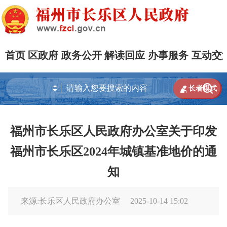
首页
区政府
政务公开
解读回应
办事服务
互动交


长者模式
福州市长乐区人民政府办公室关于印发
福州市长乐区2024年城镇基准地价的通
知
来源:长乐区人民政府办公室
2025-10-14 15:02