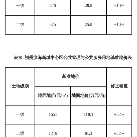
一级
420
28.0
±10%
二级
375
25.0
±10%
表10 福州滨海新城中心区公共管理与公共服务用地基准地价表
基准地价
土地级别
修正幅度
地面地价
(元/㎡)
地面地价
(
万元/亩
)
一级
1651
110.1
±22%
二级
1219
81.3
±22%