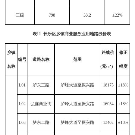
三级
798
53.2
±22%
表11 长乐区乡镇商业服务业用地路线价表
乡镇
路线价
修正
编号
道路名称
范围
名称
(元/㎡)
幅度
L01
胪东三路
胪峰大道至振兴路
18175
±18%
L02
弘鑫商业街
胪峰大道至振兴路
16054
±18%
L03
胪东二路
胪峰大道至振兴路
13402
±18%