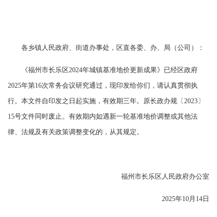
各乡镇人民政府、街道办事处，区直各委、办、局（公司）：
《福州市长乐区
202
4年城镇基准地价更新成果》已经区政府
2025年第16次常务会议研究通过，现印发给你们，请认真贯彻执
行。本文件自印发之日起实施，有效期三年。原长政办规〔20
2
3〕
15号文件同时废止。有效期内如遇新一轮基准地价调整或其他法
律、法规及有关政策调整变化的，从其规定。
福州市长乐区人民政府办公室
2025年
10月14
日