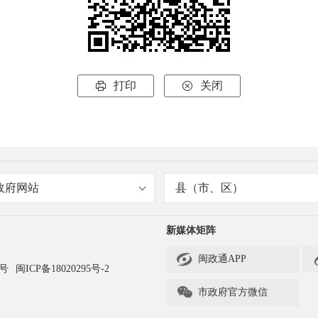
打印
关闭


政府网站
县（市、区）
新媒体矩阵

闽政通APP
3号
闽ICP备18020295号-2

市政府官方微信