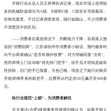
开锁行业从业人员王师傅告诉记者，现在市场上使用较
多的机械防盗锁分为A级、B级和C级，C级安全等级最高，
价格也最贵。不过记者调查发现，隔行如隔山，不少消费者
不清楚其中的区别。
——消费者在紧急情况下，判断能力下降，容易落入预
设的“消费陷阱”。江苏省徐州市消费者小杨说，预约服务时
向平台商家确认“是否有额外收费”，对方明确回复“没有”。
然而师傅上门后却称“得先拆门把手”，动手后才得知是破坏
性拆除，旧门把手已报废。天色已晚，情急之下她只好购买
开锁师傅带来的新把手，总费用从约定的30元飙升至600多
元。
给行业规范“上锁”，为消费者解忧
北京康达(合肥)律师事务所律师刘锋认为，如果开锁人