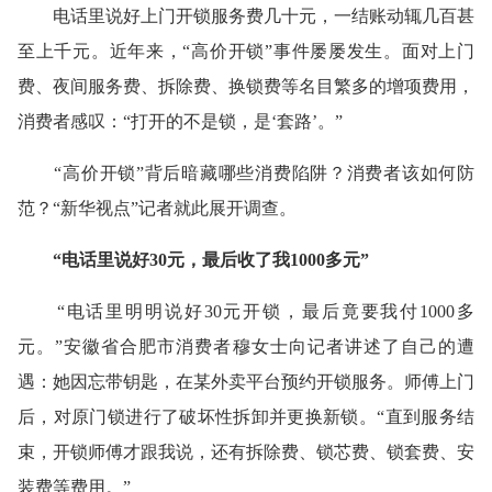
电话里说好上门开锁服务费几十元，一结账动辄几百甚
至上千元。近年来，“高价开锁”事件屡屡发生。面对上门
费、夜间服务费、拆除费、换锁费等名目繁多的增项费用，
消费者感叹：“打开的不是锁，是‘套路’。”
“高价开锁”背后暗藏哪些消费陷阱？消费者该如何防
范？“新华视点”记者就此展开调查。
“电话里说好30元，最后收了我1000多元”
“电话里明明说好30元开锁，最后竟要我付1000多
元。”安徽省合肥市消费者穆女士向记者讲述了自己的遭
遇：她因忘带钥匙，在某外卖平台预约开锁服务。师傅上门
后，对原门锁进行了破坏性拆卸并更换新锁。“直到服务结
束，开锁师傅才跟我说，还有拆除费、锁芯费、锁套费、安
装费等费用。”