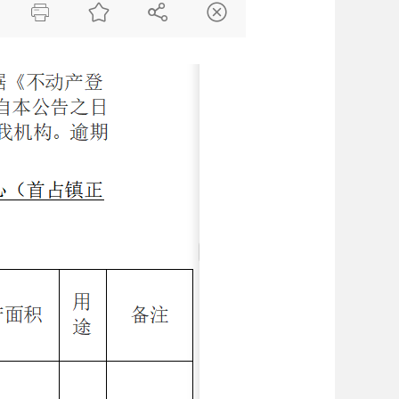



