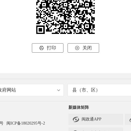
打印
关闭


政府网站
县（市、区）
新媒体矩阵

闽政通APP
3号
闽ICP备18020295号-2