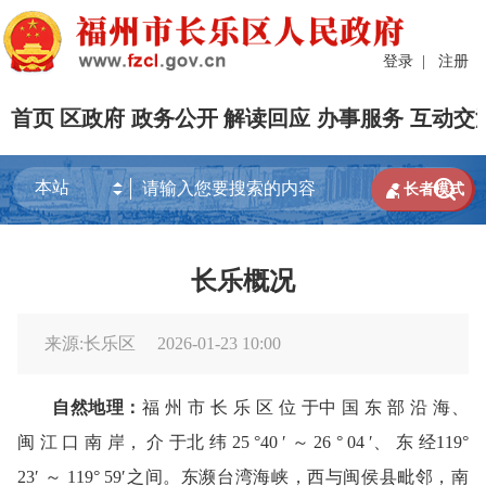
登录
|
注册
首页
区政府
政务公开
解读回应
办事服务
互动交


长者模式
长乐概况
来源:长乐区
2026-01-23 10:00
自然地理：
福 州 市 长 乐 区 位 于中 国 东 部 沿 海、
闽 江 口 南 岸， 介 于北 纬 25 °40 ′ ～ 26 ° 04 ′、 东 经119°
23′ ～ 119° 59′之间。东濒台湾海峡，西与闽侯县毗邻，南