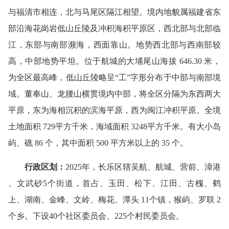
与福清市相连，北与马尾区隔江相望。境内地貌属福建省东
部沿海花岗岩低山丘陵及冲积海积平原区，西北部与北部临
江，东部与南部濒海，西面靠山。地势西北部与西南部较
高，中部地势平坦。位于航城的大埔尾山海拔 646.30 米，
为全区最高峰，低山丘陵略呈“工”字形分布于中部与南部境
域。董奉山、龙腰山横贯境内中部，将全区分隔为东西两大
平原，东为海相沉积的滨海平原，西为闽江冲积平原。全境
土地面积 729平方千米，海域面积 3248平方千米。有大小岛
屿、礁 86 个，其中面积 500 平方米以上的 35 个。
行政区划：
2025年，长乐区辖吴航、航城、营前、漳港
、文武砂5个街道，首占、玉田、松下、江田、古槐、鹤
上、湖南、金峰、文岭、梅花、潭头 11个镇，猴屿、罗联 2
个乡。下设40个社区委员会、225个村民委员会。