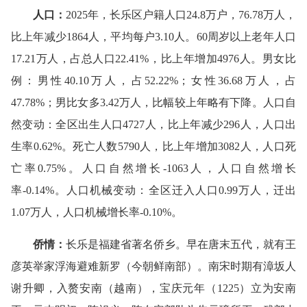
人口：
2025年，长乐区户籍人口24.8万户，76.78万人，
比上年减少1864人，平均每户3.10人。60周岁以上老年人口
17.21万人，占总人口22.41%，比上年增加4976人。男女比
例：男性40.10万人，占52.22%；女性36.68万人，占
47.78%；男比女多3.42万人，比幅较上年略有下降。
人口自
然变动：
全区出生人口4727人，比上年减少296人，人口出
生率0.62%。死亡人数5790人，比上年增加3082人，人口死
亡率0.75%。人口自然增长-1063人，人口自然增长
率-0.14%。
人口机械变动：
全区迁入人口0.99万人，迁出
1.07万人，人口机械增长率-0.10%。
侨情：
长乐是福建省著名侨乡。早在唐末五代，就有王
彦英举家浮海避难新罗（今朝鲜南部）。南宋时期有漳坂人
谢升卿，入赘安南（越南），宝庆元年（1225）立为安南