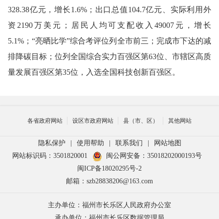
328.38亿元，增长1.6%；出口总值104.7亿元、实际利用外
资2190万美元；居民人均可支配收入49007元，增长
5.1%；“亮晒比学”综合考评位列全市前三；完成市下达的减
排降碳目标；位列全国综合实力百强区第63位、市辖区高质
量发展百强区第35位，入选全国科技创新百强区。
各省政府网站
设区市政府网站
县（市、区）
其他网站
隐私保护
|
使用帮助
|
联系我们
|
网站地图
网站标识码：3501820001
闽公网安备：35018202000193号
闽ICP备18020295号-2
邮箱：szb28838206@163.com
主办单位：福州市长乐区人民政府办公室
承办单位：福州市长乐区数据管理局