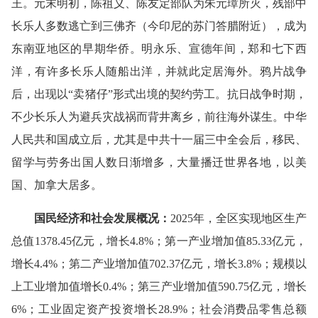
王。元末明初，陈祖义、陈友定部队为朱元璋所灭，残部中
长乐人多数逃亡到三佛齐（今印尼的苏门答腊附近），成为
东南亚地区的早期华侨。明永乐、宣德年间，郑和七下西
洋，有许多长乐人随船出洋，并就此定居海外。鸦片战争
后，出现以“卖猪仔”形式出境的契约劳工。抗日战争时期，
不少长乐人为避兵灾战祸而背井离乡，前往海外谋生。中华
人民共和国成立后，尤其是中共十一届三中全会后，移民、
留学与劳务出国人数日渐增多，大量播迁世界各地，以美
国、加拿大居多。
国民经济和社会发展概况：
2025年，全区实现地区生产
总值1378.45亿元，增长4.8%；第一产业增加值85.33亿元，
增长4.4%；第二产业增加值702.37亿元，增长3.8%；规模以
上工业增加值增长0.4%；第三产业增加值590.75亿元，增长
6%；工业固定资产投资增长28.9%；社会消费品零售总额