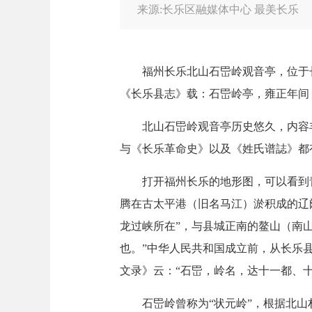
来源:长乐区融媒体中心 最美长乐
福州长乐北山石岊岭观音亭，位于长
《长乐县志》载：石岊岭亭，雍正年间（1
北山石岊岭观音亭历史悠久，内容丰富，既有
与《长乐革命史》以及《姓氏谱誌》都
打开福州长乐的地形图，可以看到青
腾在古太平港（旧名马江）淤积成的辽
龙过峡所在”，与县城正南的鳌山（南山
也。”中华人民共和国成立前，从长乐县
文录》云：“石岊，岭名，达十一都、
石岊岭曾称为“状元岭”，根据北山村