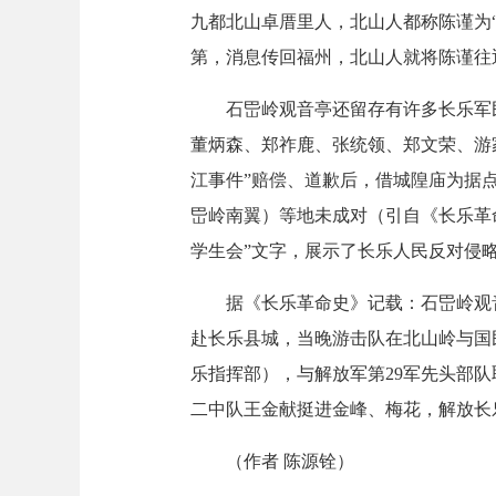
九都北山卓厝里人，北山人都称陈谨为
第，消息传回福州，北山人就将陈谨往
石岊岭观音亭还留存有许多长乐军民在
董炳森、郑祚鹿、张统领、郑文荣、游
江事件”赔偿、道歉后，借城隍庙为据点
岊岭南翼）等地未成对（引自《长乐革命史
学生会”文字，展示了长乐人民反对侵
据《长乐革命史》记载：石岊岭观音亭
赴长乐县城，当晚游击队在北山岭与国
乐指挥部），与解放军第29军先头部
二中队王金献挺进金峰、梅花，解放长乐
（作者 陈源铨）