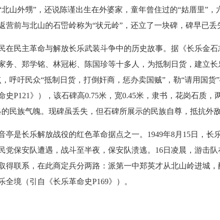
“北山外甥”，还说陈谨出生在外婆家，童年曾住过的“姑厝里”
返营前与北山的石岊岭称为“状元岭”，还立了一块碑，碑早已丢
民主革命与解放长乐武装斗争中的历史故事。据《长乐金石志》
家务、郑学铭、林冠彬、陈国珍等十多人，为抵制日货，建立长乐
，呼吁民众“抵制日货，打倒奸商，惩办卖国贼”，勒“请用国货
P121》），该石碑高0.75米，宽0.45米，隶书，花岗石质，
略的民族气魄。现碑虽丢失，但石碑所展示的民族自尊，抵抗外
是长乐解放战役的红色革命据点之一。1949年8月15日，长
民党保安队遭遇，战斗至半夜，保安队溃逃。16日凌晨，游击
队取得联系，在此商定兵分两路：派第一中郑英才从北山岭进城
全境（引自《长乐革命史P169》）。