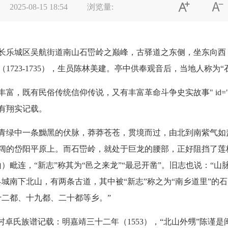


2025-08-15 18:54
浏览量:
乐城区吴航街道南山石岊岭之巅峰，古驿道之东侧，坐东向西
723-1735），生员陈林美建。亭中供奉观音后，当地人称为“
民俗传统信仰传说，又有丰富革命斗争史实故事" id="error
有翔实记载。
绿中一条黝黑的伏脉，莽莽苍苍，贯境而过，由北到南紫气如
阔的岱阳平原上。而石岊岭，就处于巨龙的腰部，正好阻挡了莲柄
）毗连，“新志”称其为“邑之来龙”“最忌开凿”。旧志也说：“
城南下北山，有两条古道，其中被“新志”称之为“南乡道里”的石
十二都、十九都、二十都等乡。”
卓氏族谱记载：明嘉靖三十二年（1553），“北山外甥”陈谨