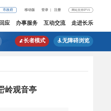
市政府
移动版
登录
|
注册
网站支持IPV6
回应
办事服务
互动交流
走进长乐
长者模式
无障碍浏览


岊岭观音亭