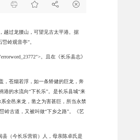




，越过龙腰山，可望见古太平港。据
石岊岭观音亭”。
word_23772">。且在《长乐县志》
盖，苍烟若浮，如一条矫健的巨龙，奔
港的水流向“下长乐”。是长乐县城“来
山脉系全邑来龙，凿之为害甚巨，所当永禁
岊岭古道，又被叫做“下乡之路”。《艺
是闽县（今长乐营前）人，母亲陈卓氏是