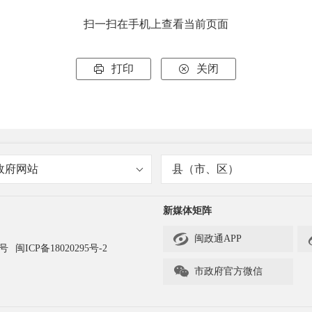
扫一扫在手机上查看当前页面
打印
关闭


政府网站
县（市、区）
新媒体矩阵

闽政通APP
3号
闽ICP备18020295号-2

市政府官方微信