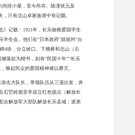
，六间排小屋，至今尚存。陈谨状元及
失，只有北山卓家族谱中有记载。
记载：1921年，长乐旅榕爱国学生
学生会。他们在“日本政府”就福州“台
”碑4块，分立岭口、下橹桥和北山（石
两侧落款为楷书，刻有“民国十年”“长乐
敌，唤起民众的爱国精神难以磨灭。
乐游击大队长，带领队伍从三溪出发，奔
队在石岊岭观音亭设立红色据点（解放长
，配合解放军大部队解放长乐县城；派第