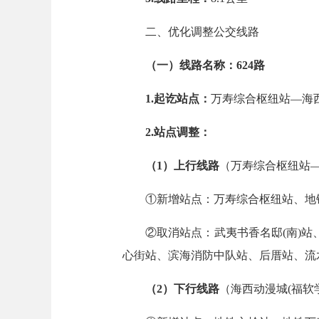
二、优化调整公交线路
（一）线路名称：624路
1.起讫站点：
万寿综合枢纽站—海西
2.
站点
调整：
（1）上行
线路
（万寿综合枢纽站—
①新增站点：万寿综合枢纽站、地铁
②取消站点：武夷书香名邸(南)站、
心街站、滨海消防中队站、后厝站、流
（2）下行
线路
（海西动漫城(福软