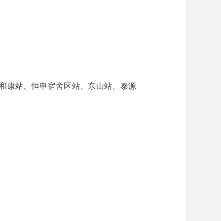
瑞和康站、恒申宿舍区站、东山站、泰源