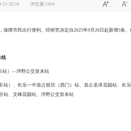


9-23 20:34
浏览量:
1694
障市民出行便利。经研究决定自2025年9月26日起新增3条、
号线
车站）—泮野公交首末站
车站）、长乐一中首占校区（西门）站、首占圣泽花园站、长
区站、文峰花园站、泮野公交首末站