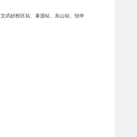
文武砂校区站、泰源站、东山站、恒申