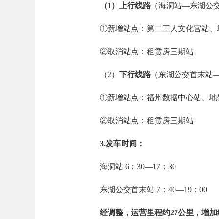
（1）上行线路
（海洞站—东湖公
①新增站点：第二工人文化宫站、地
②取消站点：租赁房三期站
（2）
下行线路
（东湖公交首末站
①新增站点：福州数据中心站、地铁
②取消站点：租赁房三期站
3.发车时间：
海洞站 6：30—17：30
东湖公交首末站 7：40—19：00
经调整，运营里程约27公里，增加