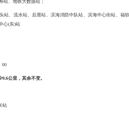
寿站、地铁大数据站；
站、流水站、后厝站、滨海消防中队站、滨海中心街站、福软
心(东)站
00
9.6公里，其
余
不变。
末站