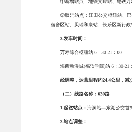
①新增站点：地铁文岭站、地铁万
②取消站点：江田公交枢纽站、巴头
宿舍区站、贝瑞和康站、长乐区新行政中
3.发车
时间
：
万寿综合枢纽站 6：30-21：00
海西动漫城(福软学院)站 6：30-21：
经调整，运营里程约24.4公里，减少
（二）线路名称：630路
1.起讫站点：
海洞站—东湖公交首
2.站点调整：