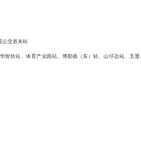
花公交首末站
华智纺站、体育产业园站、博那德（东）站、山仔边站、五显