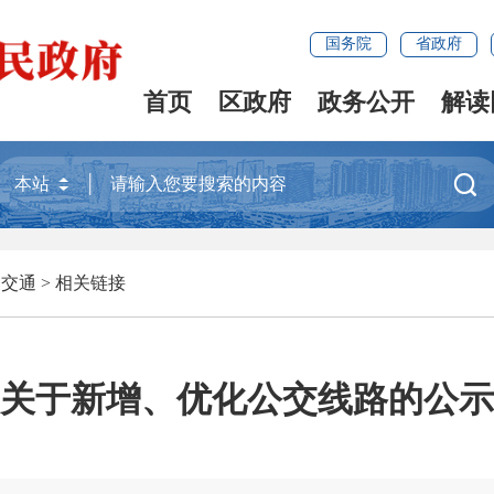
国务院
省政府
首页
区政府
政务公开
解读

>
交通
>
相关链接
关于新增、优化公交线路的公示