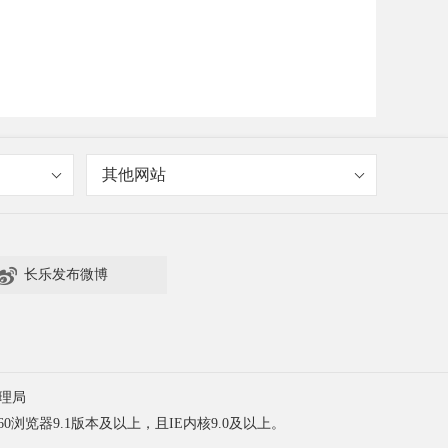
其他网站

长乐发布微博
理局
60浏览器9.1版本及以上，且IE内核9.0及以上。