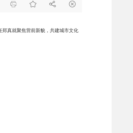




主任郑真就聚焦营前新貌，共建城市文化