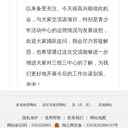
以来备受关注。今天很高兴能借此机
会，与大家交流该项目，特别是青少
年活动中心的运营情况与发展设想，
欢迎大家踊跃提问，我会尽力答疑解
惑，也希望通过这次交流能够进一步
增进大家对三馆三中心的了解，为我
们更好地开展今后的工作出谋划策。
谢谢！
各省政府网站
设区市政府网站
县（市、区）
其他网站
主持人
2026-02-25 03:04
隐私保护
|
使用帮助
|
联系我们
|
网站地图
网站标识码：3501820001
闽公网安备：35018202000193号