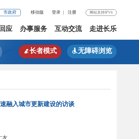
市政府
移动版
登录
|
注册
网站支持IPV6
回应
办事服务
互动交流
走进长乐
长者模式
无障碍浏览


加速融入城市更新建设的访谈
仁友