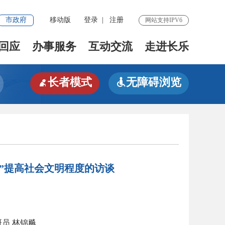
市政府
移动版
登录
|
注册
网站支持IPV6
回应
办事服务
互动交流
走进长乐
长者模式
无障碍浏览


”提高社会文明程度的访谈
员 林锦飚