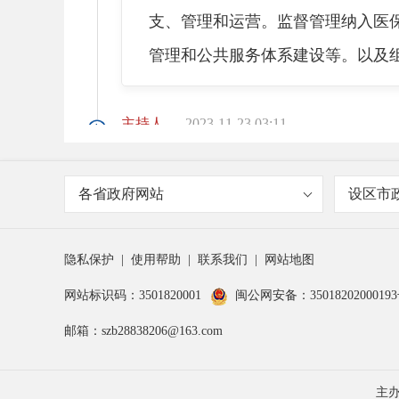
支、管理和运营。监督管理纳入医
管理和公共服务体系建设等。以及
主持人
2023-11-23 03:11
我们知道医疗保障是一项重要
各省政府网站
设区市
解，目前我们长乐区基本医疗保险参
也是比较大的，那么请翁局长给我
隐私保护
|
使用帮助
|
联系我们
|
网站地图
网站标识码：3501820001
闽公网安备：3501820200019
翁忠淋
2023-11-23 03:14
邮箱：szb28838206@163.com
主
确实是这样，为了更好地为广