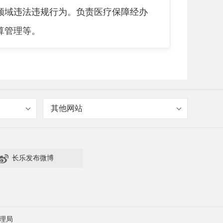
领域违法违规行为。负责医疗保障经办
算管理等。
友对医保工作的关注度也很高。据了
其他网站
服务对象群体，我们医保部门的压力应该
大的服务需求呢？

长乐发布微博
理局
员与服务对象数量悬殊的这么一个问