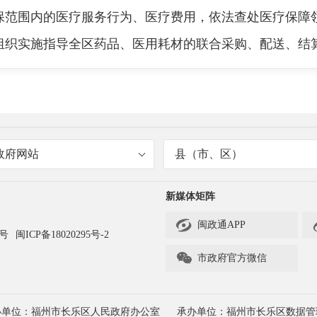
保范围内的医疗服务行为、医疗费用，依法查处医疗保障
组织实施指导全区药品、医用耗材的联合采购、配送、结
的民生工程，跟我们每个人的生活都息息相关，广大网
政府网站
县（市、区）
保总人数已达到60几万将近70万人，面对这么庞大的
新媒体矩阵
们介绍一下目前我们的经办服务能力是否能够满足如此庞

闽政通APP
3号
闽ICP备18020295号-2

市政府官方微信
办单位：福州市长乐区人民政府办公室
承办单位：福州市长乐区数据管
大参保人员提供优质高效的服务，解决经办服务工作人