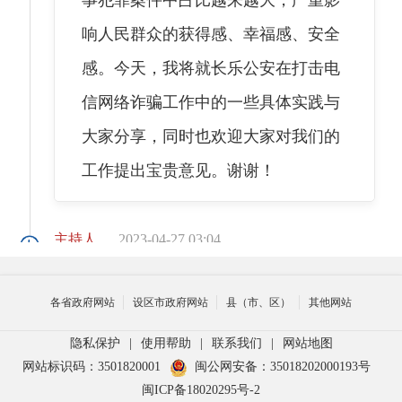
响人民群众的获得感、幸福感、安全
感。今天，我将就长乐公安在打击电
信网络诈骗工作中的一些具体实践与
大家分享，同时也欢迎大家对我们的
工作提出宝贵意见。谢谢！
主持人
2023-04-27 03:04
各省政府网站
设区市政府网站
县（市、区）
其他网站
林副局长您好，近年来电信
网络诈骗案件发案呈逐年递增趋势，
隐私保护
|
使用帮助
|
联系我们
|
网站地图
网站标识码：3501820001
闽公网安备：35018202000193号
广大网友、市民对电信网络诈骗案件
闽ICP备18020295号-2