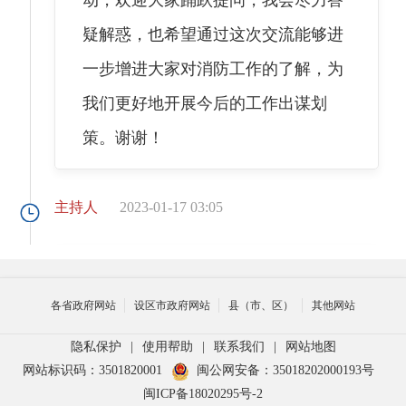
疑解惑，也希望通过这次交流能够进
一步增进大家对消防工作的了解，为
我们更好地开展今后的工作出谋划
策。谢谢！
主持人
2023-01-17 03:05
先请李俊大队长为我们简要
各省政府网站
设区市政府网站
县（市、区）
其他网站
介绍区消防大队主要工作职能。
隐私保护
|
使用帮助
|
联系我们
|
网站地图
网站标识码：3501820001
闽公网安备：35018202000193号
李俊
2023-01-17 03:06
闽ICP备18020295号-2