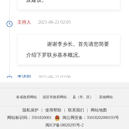
主持人
2021-06-22 02:05
谢谢李乡长。首先请您简要
介绍下罗联乡基本概况。
李济阳
2021-06-22 02:06
各省政府网站
设区市政府网站
县（市、区）
其他网站
罗联地处福州市长乐区西南
部，南与福清市交界，东南接江田
隐私保护
|
使用帮助
|
联系我们
|
网站地图
网站标识码：3501820001
闽公网安备：35018202000193号
镇，东北毗邻古槐镇，西北与玉田镇
闽ICP备18020295号-2