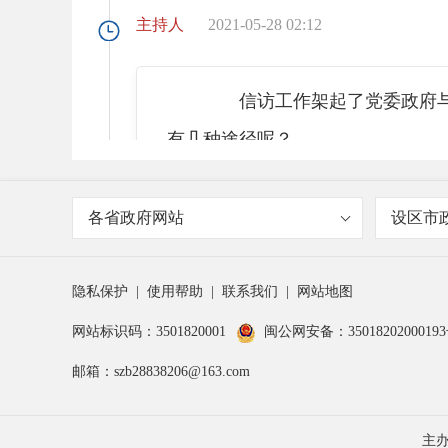
主持人
2021-05-28 02:12
信访工作架起了党委政府与群
有几种途径呢？
陈春
2021-05-28 02:14
各省政府网站
设区市
主要有来信、来访、传真、电
隐私保护
|
使用帮助
|
联系我们
|
网站地图
网站标识码：3501820001
闽公网安备：3501820200019
主持人
2021-05-28 02:16
邮箱：szb28838206@163.com
主
信访的途径很多，您刚才提到