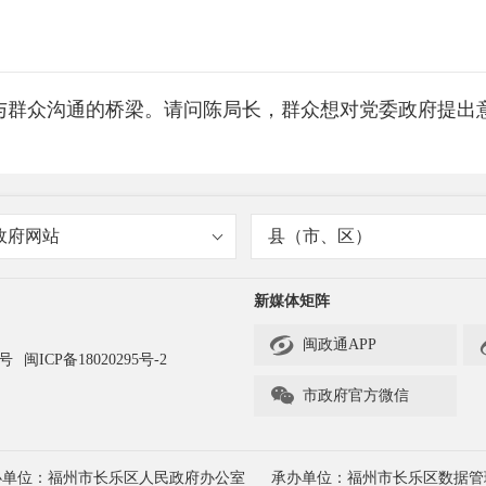
众沟通的桥梁。请问陈局长，群众想对党委政府提出意
政府网站
县（市、区）
新媒体矩阵
子邮件以及“网上信访”等途径。

闽政通APP
3号
闽ICP备18020295号-2

市政府官方微信
办单位：福州市长乐区人民政府办公室
承办单位：福州市长乐区数据管
的“网上信访”，能否着重介绍一下“网上信访”的具体