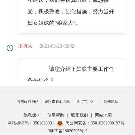
受，积极整改，强化措施，努力当好
妇女姐妹的“娘家人”。
主持人
2021-03-23 02:02
请您介绍下妇联主要工作任
务是什么？
各省政府网站
设区市政府网站
县（市、区）
其他网站
李晶
2021-03-23 02:03
隐私保护
|
使用帮助
|
联系我们
|
网站地图
网站标识码：3501820001
闽公网安备：35018202000193号
妇联是中国共产党领导下的
闽ICP备18020295号-2