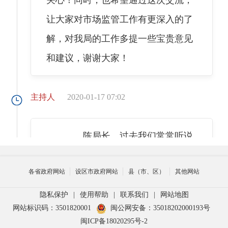
让大家对市场监管工作有更深入的了
解，对我局的工作多提一些宝贵意见
和建议，谢谢大家！
主持人
2020-01-17 07:02
陈局长，过去我们常常听说
工商局、质监局、食药监局，那么，
各省政府网站
设区市政府网站
县（市、区）
其他网站
这几个部门与市场监管局有什么关系
呢？
隐私保护
|
使用帮助
|
联系我们
|
网站地图
网站标识码：3501820001
闽公网安备：35018202000193号
闽ICP备18020295号-2